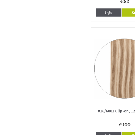
€82
Info
K
#18/6001 Clip-on, 1
€100