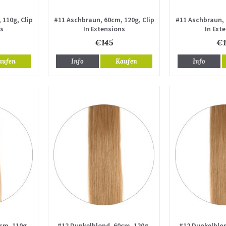
 110g, Clip
#11 Aschbraun, 60cm, 120g, Clip
#11 Aschbraun, 
ns
In Extensions
In Ext
€145
€1
aufen
Info
Kaufen
Info
cm, 110g,
#12 Dunkelblond, 60cm, 120g,
#12 Dunkelblon