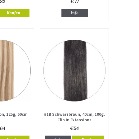
82
€77
Kaufen
Info
on, 125g, 60cm
#1B Schwarzbraun, 40cm, 100g,
Clip In Extensions
64
€54