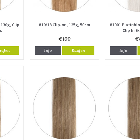
130g, Clip
#10/18 Clip-on, 125g, 50cm
#1001 Platinblo
ns
Clip In E
€100
€
aufen
Info
Kaufen
Info