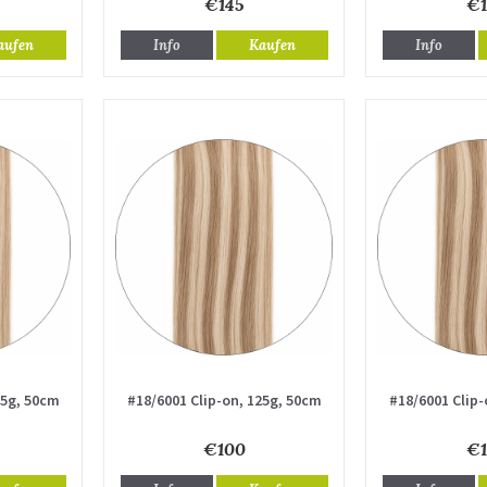
€145
€1
aufen
Info
Kaufen
Info
25g, 50cm
#18/6001 Clip-on, 125g, 50cm
#18/6001 Clip-
€100
€1