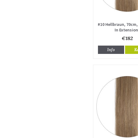
#10 Hellbraun, 70cm, 
In Extensio
€182
Info
K