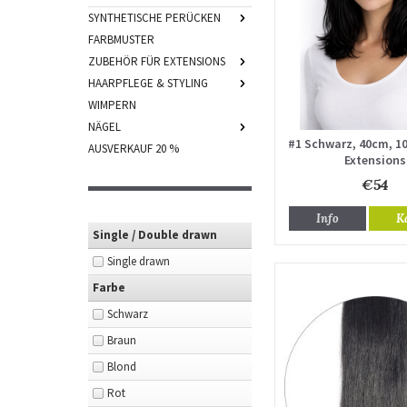
SYNTHETISCHE PERÜCKEN
FARBMUSTER
ZUBEHÖR FÜR EXTENSIONS
HAARPFLEGE & STYLING
WIMPERN
NÄGEL
#1 Schwarz, 40cm, 100
AUSVERKAUF 20 %
Extensions
€54
Info
K
Single / Double drawn
Single drawn
Farbe
Schwarz
Braun
Blond
Rot