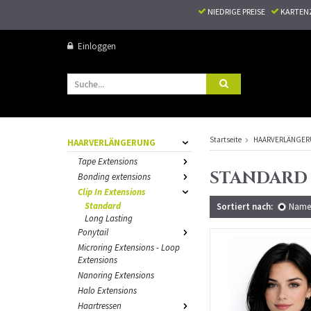
NIEDRIGE PREISE
KARTEN
Einloggen
Startseite
HAARVERLÄNGE
HAARVERLÄNGERUNG
Tape Extensions
STANDARD
Bonding extensions
Clip In Extensions
Standard
Sortiert nach:
Name
Long Lasting
Ponytail
Microring Extensions - Loop
Extensions
Nanoring Extensions
Halo Extensions
Haartressen