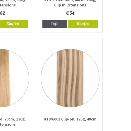
xtensions
Clip In Extensions
82
€54
Kaufen
Info
Kaufen
d, 70cm, 130g,
#18/6001 Clip-on, 125g, 40cm
xtensions