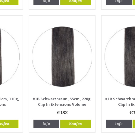
aufen
Info
Kaufen
Info
0cm, 110g,
#1B Schwarzbraun, 55cm, 220g,
#1B Schwarzbra
ions
Clip In Extensions Volume
Clip In E
€182
€1
aufen
Info
Kaufen
Info