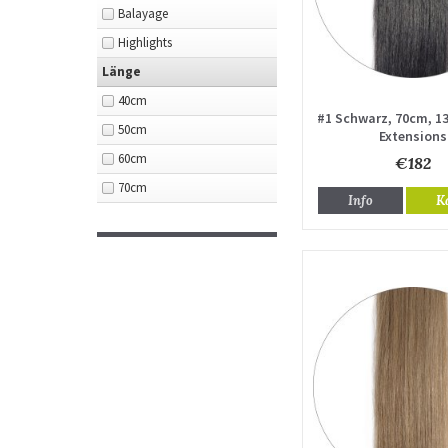
Balayage
Highlights
Länge
40cm
#1 Schwarz, 70cm, 130
50cm
Extensions
60cm
€182
70cm
Info
K