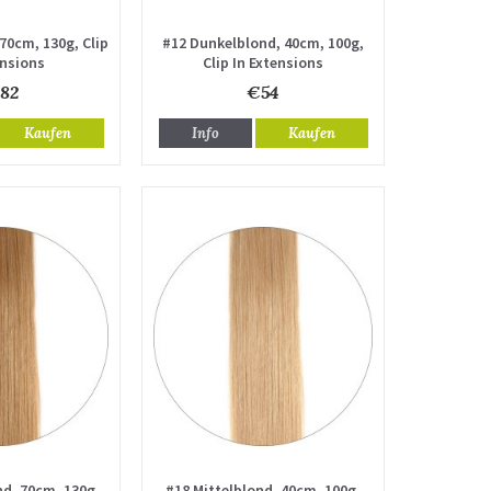
70cm, 130g, Clip
#12 Dunkelblond, 40cm, 100g,
ensions
Clip In Extensions
82
€54
Kaufen
Info
Kaufen
d, 70cm, 130g,
#18 Mittelblond, 40cm, 100g,