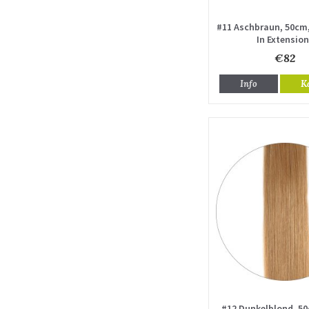
#11 Aschbraun, 50cm,
In Extensio
€82
Info
K
#12 Dunkelblond, 50