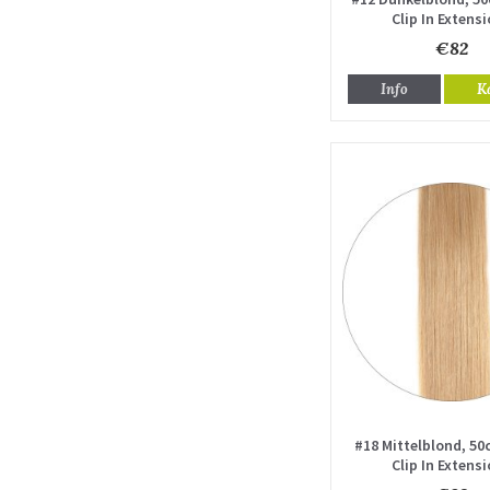
Clip In Extens
€82
Info
K
#18 Mittelblond, 50
Clip In Extens