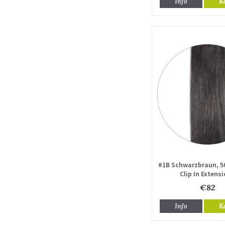
Info
K
#1B Schwarzbraun, 5
Clip In Extens
€82
Info
K