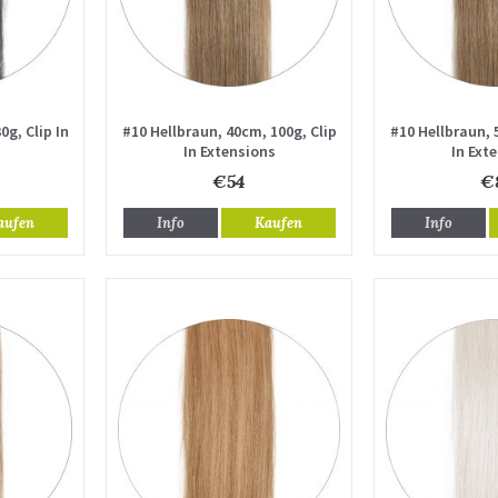
g, Clip In
#10 Hellbraun, 40cm, 100g, Clip
#10 Hellbraun, 
In Extensions
In Ext
€54
€
aufen
Info
Kaufen
Info