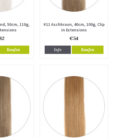
nd, 50cm, 110g,
#11 Aschbraun, 40cm, 100g, Clip
xtensions
In Extensions
82
€54
Kaufen
Info
Kaufen