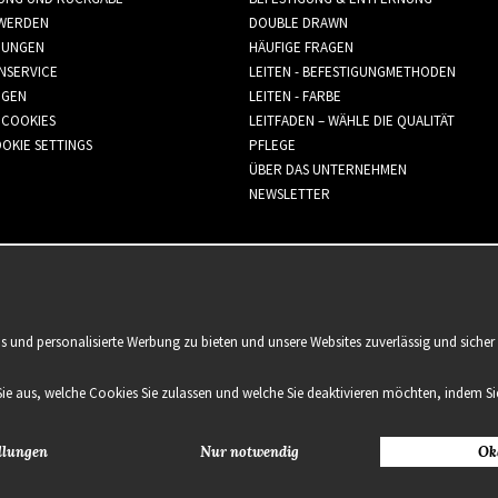
WERDEN
DOUBLE DRAWN
GUNGEN
HÄUFIGE FRAGEN
NSERVICE
LEITEN - BEFESTIGUNGMETHODEN
GGEN
LEITEN - FARBE
 COOKIES
LEITFADEN – WÄHLE DIE QUALITÄT
OKIE SETTINGS
PFLEGE
ÜBER DAS UNTERNEHMEN
NEWSLETTER
is und personalisierte Werbung zu bieten und unsere Websites zuverlässig und sich
Sie aus, welche Cookies Sie zulassen und welche Sie deaktivieren möchten, indem Sie
llungen
Nur notwendig
Ok
2021 Delightful Hair