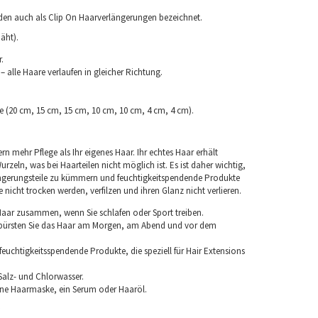
rden auch als Clip On Haarverlängerungen bezeichnet.
äht).
.
 alle Haare verlaufen in gleicher Richtung.
ke (20 cm, 15 cm, 15 cm, 10 cm, 10 cm, 4 cm, 4 cm).
rn mehr Pflege als Ihr eigenes Haar. Ihr echtes Haar erhält
rzeln, was bei Haarteilen nicht möglich ist. Es ist daher wichtig,
ngerungsteile zu kümmern und feuchtigkeitspendende Produkte
nicht trocken werden, verfilzen und ihren Glanz nicht verlieren.
 Haar zusammen, wenn Sie schlafen oder Sport treiben.
 bürsten Sie das Haar am Morgen, am Abend und vor dem
euchtigkeitsspendende Produkte, die speziell für Hair Extensions
Salz- und Chlorwasser.
ine Haarmaske, ein Serum oder Haaröl.