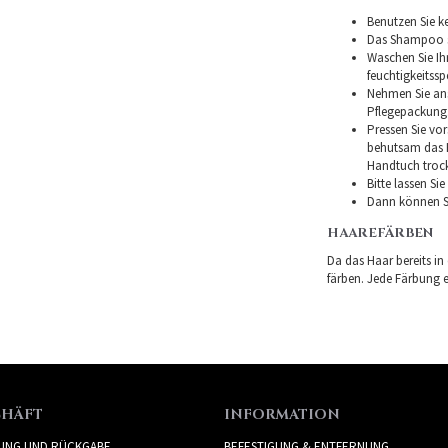
Benutzen Sie ke
Das Shampoo so
Waschen Sie I
feuchtigkeitss
Nehmen Sie ans
Pflegepackung
Pressen Sie vor
behutsam das H
Handtuch troc
Bitte lassen Si
Dann können Si
HAAREFÄRBEN
Da das Haar bereits in
färben. Jede Färbung er
CHÄFT
INFORMATION
RUNG UND RÜCKGABE
BEFESTIGUNG & ENTFERNUNG