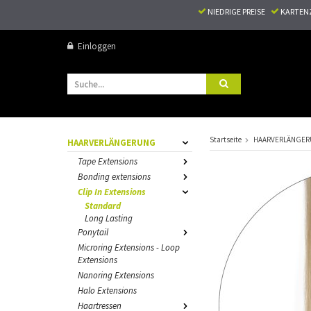
NIEDRIGE PREISE
KARTEN
Einloggen
Startseite
HAARVERLÄNGE
HAARVERLÄNGERUNG
Tape Extensions
Bonding extensions
Clip In Extensions
Standard
Long Lasting
Ponytail
Microring Extensions - Loop
Extensions
Nanoring Extensions
Halo Extensions
Haartressen