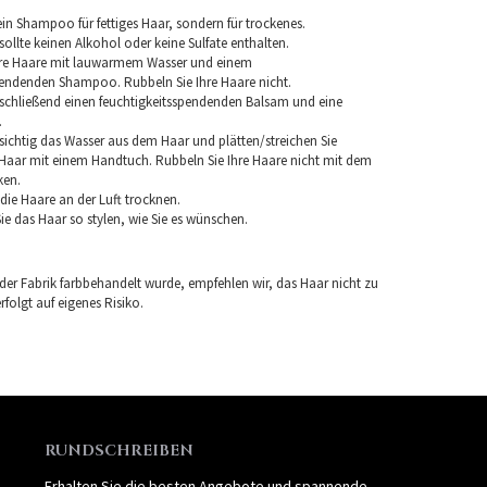
in Shampoo für fettiges Haar, sondern für trockenes.
llte keinen Alkohol oder keine Sulfate enthalten.
hre Haare mit lauwarmem Wasser und einem
pendenden Shampoo. Rubbeln Sie Ihre Haare nicht.
chließend einen feuchtigkeitsspendenden Balsam und eine
.
sichtig das Wasser aus dem Haar und plätten/streichen Sie
aar mit einem Handtuch. Rubbeln Sie Ihre Haare nicht mit dem
ken.
e die Haare an der Luft trocknen.
e das Haar so stylen, wie Sie es wünschen.
 der Fabrik farbbehandelt wurde, empfehlen wir, das Haar nicht zu
folgt auf eigenes Risiko.
RUNDSCHREIBEN
Erhalten Sie die besten Angebote und spannende