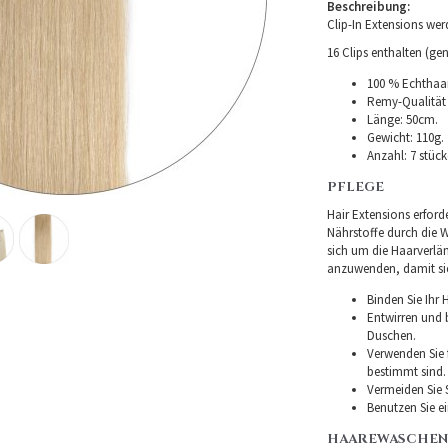
Beschreibung:
Clip-In Extensions we
16 Clips enthalten (gen
100 % Echthaar
Remy-Qualität –
Länge: 50cm.
Gewicht: 110g.
Anzahl: 7 stüc
PFLEGE
Hair Extensions erforde
Nährstoffe durch die Wu
sich um die Haarverlä
anzuwenden, damit sie 
Binden Sie Ihr
Entwirren und
Duschen.
Verwenden Sie f
bestimmt sind.
Vermeiden Sie 
Benutzen Sie e
HAAREWASCHEN