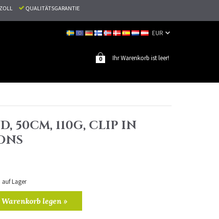
N ZOLL
QUALITÄTSGARANTIE
Ihr Warenkorb ist leer!
0
, 50CM, 110G, CLIP IN
ONS
n auf Lager
 Warenkorb legen »