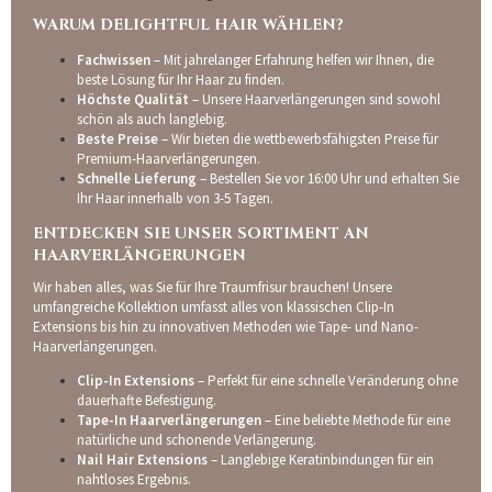
WARUM DELIGHTFUL HAIR WÄHLEN?
Fachwissen
– Mit jahrelanger Erfahrung helfen wir Ihnen, die
beste Lösung für Ihr Haar zu finden.
Höchste Qualität
– Unsere Haarverlängerungen sind sowohl
schön als auch langlebig.
Beste Preise
– Wir bieten die wettbewerbsfähigsten Preise für
Premium-Haarverlängerungen.
Schnelle Lieferung
– Bestellen Sie vor 16:00 Uhr und erhalten Sie
Ihr Haar innerhalb von 3-5 Tagen.
ENTDECKEN SIE UNSER SORTIMENT AN
HAARVERLÄNGERUNGEN
Wir haben alles, was Sie für Ihre Traumfrisur brauchen! Unsere
umfangreiche Kollektion umfasst alles von klassischen Clip-In
Extensions bis hin zu innovativen Methoden wie Tape- und Nano-
Haarverlängerungen.
Clip-In Extensions
– Perfekt für eine schnelle Veränderung ohne
dauerhafte Befestigung.
Tape-In Haarverlängerungen
– Eine beliebte Methode für eine
natürliche und schonende Verlängerung.
Nail Hair Extensions
– Langlebige Keratinbindungen für ein
nahtloses Ergebnis.