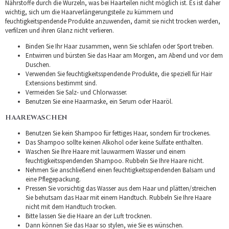
Nährstoffe durch die Wurzeln, was bei Haarteilen nicht möglich ist. Es ist daher
wichtig, sich um die Haarverlängerungsteile zu kümmern und
feuchtigkeitspendende Produkte anzuwenden, damit sie nicht trocken werden,
verfilzen und ihren Glanz nicht verlieren.
Binden Sie Ihr Haar zusammen, wenn Sie schlafen oder Sport treiben.
Entwirren und bürsten Sie das Haar am Morgen, am Abend und vor dem
Duschen.
Verwenden Sie feuchtigkeitsspendende Produkte, die speziell für Hair
Extensions bestimmt sind.
Vermeiden Sie Salz- und Chlorwasser.
Benutzen Sie eine Haarmaske, ein Serum oder Haaröl.
HAAREWASCHEN
Benutzen Sie kein Shampoo für fettiges Haar, sondern für trockenes.
Das Shampoo sollte keinen Alkohol oder keine Sulfate enthalten.
Waschen Sie Ihre Haare mit lauwarmem Wasser und einem
feuchtigkeitsspendenden Shampoo. Rubbeln Sie Ihre Haare nicht.
Nehmen Sie anschließend einen feuchtigkeitsspendenden Balsam und
eine Pflegepackung.
Pressen Sie vorsichtig das Wasser aus dem Haar und plätten/streichen
Sie behutsam das Haar mit einem Handtuch. Rubbeln Sie Ihre Haare
nicht mit dem Handtuch trocken.
Bitte lassen Sie die Haare an der Luft trocknen.
Dann können Sie das Haar so stylen, wie Sie es wünschen.