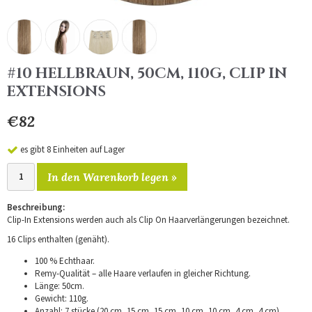
#10 HELLBRAUN, 50CM, 110G, CLIP IN
EXTENSIONS
€82
es gibt 8 Einheiten auf Lager
In den Warenkorb legen »
Beschreibung:
Clip-In Extensions werden auch als Clip On Haarverlängerungen bezeichnet.
16 Clips enthalten (genäht).
100 % Echthaar.
Remy-Qualität – alle Haare verlaufen in gleicher Richtung.
Länge: 50cm.
Gewicht: 110g.
Anzahl: 7 stücke (20 cm, 15 cm, 15 cm, 10 cm, 10 cm, 4 cm, 4 cm).