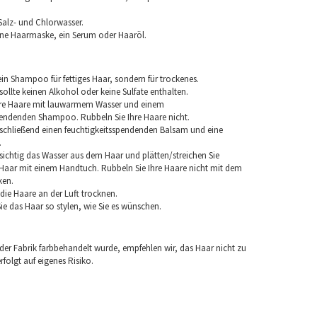
Salz- und Chlorwasser.
ine Haarmaske, ein Serum oder Haaröl.
in Shampoo für fettiges Haar, sondern für trockenes.
llte keinen Alkohol oder keine Sulfate enthalten.
hre Haare mit lauwarmem Wasser und einem
pendenden Shampoo. Rubbeln Sie Ihre Haare nicht.
chließend einen feuchtigkeitsspendenden Balsam und eine
.
sichtig das Wasser aus dem Haar und plätten/streichen Sie
aar mit einem Handtuch. Rubbeln Sie Ihre Haare nicht mit dem
ken.
e die Haare an der Luft trocknen.
e das Haar so stylen, wie Sie es wünschen.
 der Fabrik farbbehandelt wurde, empfehlen wir, das Haar nicht zu
folgt auf eigenes Risiko.