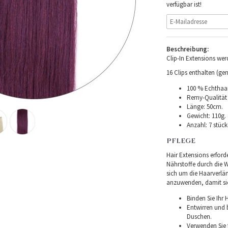
verfügbar ist!
Beschreibung:
Clip-In Extensions we
16 Clips enthalten (gen
100 % Echthaar
Remy-Qualität –
Länge: 50cm.
Gewicht: 110g.
Anzahl: 7 stüc
PFLEGE
Hair Extensions erforde
Nährstoffe durch die Wu
sich um die Haarverlä
anzuwenden, damit sie 
Binden Sie Ihr
Entwirren und
Duschen.
Verwenden Sie f