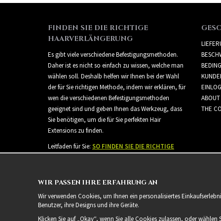
FINDEN SIE DIE RICHTIGE
GES
HAARVERLÄNGERUNG
LIEFE
Es gibt viele verschiedene Befestigungsmethoden.
BESCH
Daher ist es nicht so einfach zu wissen, welche man
BEDIN
wählen soll. Deshalb helfen wir Ihnen bei der Wahl
KUNDE
der für Sie richtigen Methode, indem wir erklären, für
EINLO
wen die verschiedenen Befestigungsmethoden
ABOUT
geeignet sind und geben Ihnen das Werkzeug, dass
THE CO
Sie benötigen, um die für Sie perfekten Hair
Extensions zu finden.
Leitfaden für Sie:
SO FINDEN SIE DIE RICHTIGE
HAARVERLÄNGERUNG
WIR PASSEN IHRE ERFAHRUNG AN
Wir verwenden Cookies, um Ihnen ein personalisiertes Einkaufserlebn
Benutzer, ihre Designs und ihre Geräte.
Klicken Sie auf „Okay“, wenn Sie alle Cookies zulassen, oder wählen 