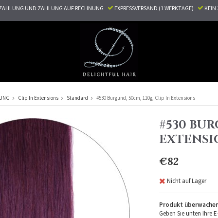
ZAHLUNG UND ZAHLUNG AUF RECHNUNG
EXPRESSVERSAND (1 WERKTAGE)
KEI
RUNG
Clip In Extensions
Standard
#530 Burgund, 50cm, 110g, Clip In Extensions
#530 BUR
EXTENSI
€82
Nicht auf Lager
Produkt überwache
Geben Sie unten Ihre E