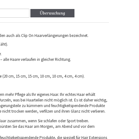
Überwachung
rden auch als Clip On Haarverlängerungen bezeichnet.
äht).
.
 alle Haare verlaufen in gleicher Richtung.
ke (20 cm, 15 cm, 15 cm, 10 cm, 10 cm, 4 cm, 4 cm).
rn mehr Pflege als Ihr eigenes Haar. Ihr echtes Haar erhält
rzeln, was bei Haarteilen nicht möglich ist. Es ist daher wichtig,
ngerungsteile zu kümmern und feuchtigkeitspendende Produkte
nicht trocken werden, verfilzen und ihren Glanz nicht verlieren.
 Haar zusammen, wenn Sie schlafen oder Sport treiben.
 bürsten Sie das Haar am Morgen, am Abend und vor dem
euchtigkeitsspendende Produkte, die speziell für Hair Extensions