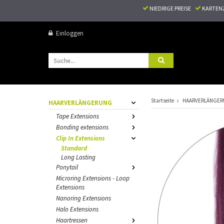
NIEDRIGE PREISE
KARTEN
Einloggen
Startseite
HAARVERLÄNGE
HAARVERLÄNGERUNG
Tape Extensions
Bonding extensions
Clip In Extensions
Standard
Long Lasting
Ponytail
Microring Extensions - Loop
Extensions
Nanoring Extensions
Halo Extensions
Haartressen