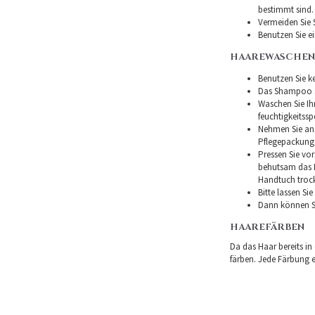
bestimmt sind.
Vermeiden Sie 
Benutzen Sie e
HAAREWASCHEN
Benutzen Sie ke
Das Shampoo so
Waschen Sie I
feuchtigkeitss
Nehmen Sie ans
Pflegepackung
Pressen Sie vor
behutsam das H
Handtuch troc
Bitte lassen Si
Dann können Si
HAAREFÄRBEN
Da das Haar bereits in
färben. Jede Färbung er