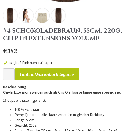
#4 SCHOKOLADEBRAUN, 55CM, 220G,
CLIP IN EXTENSIONS VOLUME
€182
es gibt 3 Einheiten auf Lager
In den Warenkorb legen »
Beschreibung:
Clip-In Extensions werden auch als Clip On Haarverlängerungen bezeichnet.
16 Clips enthalten (genäht).
100 % Echthaar.
Remy-Qualität – alle Haare verlaufen in gleicher Richtung.
Länge: 55cm.
Gewicht: 220g.
Anzahl: 7 stücke (20 cm, 15 cm, 15 cm, 10 cm, 10 cm, 5 cm, 5 cm).