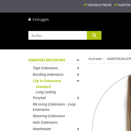
NIEDRIGE PREISE
KARTEN
Einloggen
Startseite
HAARVERLÄNGE
HAARVERLÄNGERUNG
Tape Extensions
Bonding extensions
Clip In Extensions
Standard
Long Lasting
Ponytail
Microring Extensions - Loop
Extensions
Nanoring Extensions
Halo Extensions
Haartressen