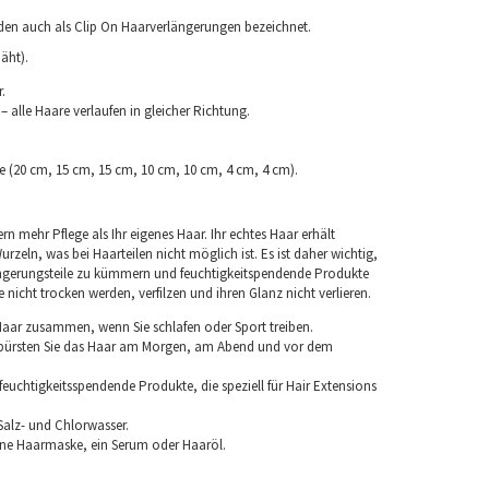
rden auch als Clip On Haarverlängerungen bezeichnet.
äht).
.
 alle Haare verlaufen in gleicher Richtung.
ke (20 cm, 15 cm, 15 cm, 10 cm, 10 cm, 4 cm, 4 cm).
rn mehr Pflege als Ihr eigenes Haar. Ihr echtes Haar erhält
rzeln, was bei Haarteilen nicht möglich ist. Es ist daher wichtig,
ngerungsteile zu kümmern und feuchtigkeitspendende Produkte
nicht trocken werden, verfilzen und ihren Glanz nicht verlieren.
 Haar zusammen, wenn Sie schlafen oder Sport treiben.
 bürsten Sie das Haar am Morgen, am Abend und vor dem
euchtigkeitsspendende Produkte, die speziell für Hair Extensions
Salz- und Chlorwasser.
ine Haarmaske, ein Serum oder Haaröl.