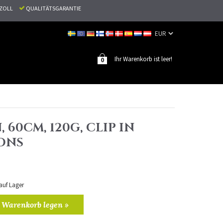
N ZOLL
QUALITÄTSGARANTIE
Ihr Warenkorb ist leer!
0
 60CM, 120G, CLIP IN
ONS
 auf Lager
 Warenkorb legen »