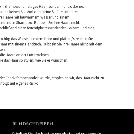
in Shampoo für fettiges Haar, sondern für trockenes.
llte keinen Alkohol oder keine Sulfate enthalten.
hre Haare mit lauwarmem Wasser und einem
pendenden Shampoo. Rubbeln Sie Ihre Haare nicht.
chließend einen feuchtigkeitsspendenden Balsam und eine
.
sichtig das Wasser aus dem Haar und plätten/streichen Sie
aar mit einem Handtuch. Rubbeln Sie Ihre Haare nicht mit dem
ken.
e die Haare an der Luft trocknen.
e das Haar so stylen, wie Sie es wünschen.
 der Fabrik farbbehandelt wurde, empfehlen wir, das Haar nicht zu
folgt auf eigenes Risiko.
RUNDSCHREIBEN
Erhalten Sie die besten Angebote und spannende