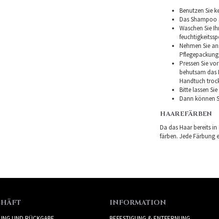
Benutzen Sie ke
Das Shampoo so
Waschen Sie I
feuchtigkeitss
Nehmen Sie ans
Pflegepackung
Pressen Sie vor
behutsam das H
Handtuch troc
Bitte lassen Si
Dann können Si
HAAREFÄRBEN
Da das Haar bereits in
färben. Jede Färbung er
CHÄFT
INFORMATION
RUNG UND RÜCKGABE
BEFESTIGUNG & ENTFERNUNG