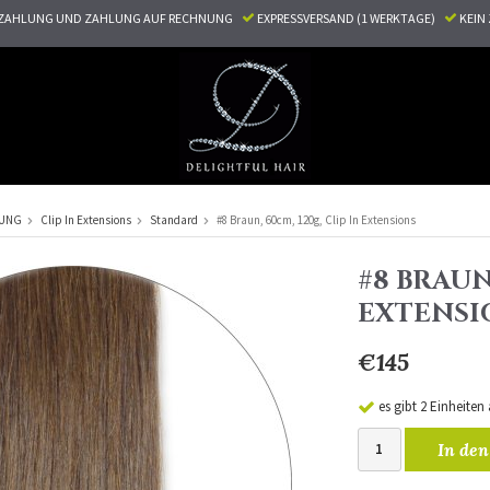
ZAHLUNG UND ZAHLUNG AUF RECHNUNG
EXPRESSVERSAND (1 WERKTAGE)
KEI
RUNG
Clip In Extensions
Standard
#8 Braun, 60cm, 120g, Clip In Extensions
#8 BRAUN,
EXTENSI
€145
es gibt 2 Einheiten
In den