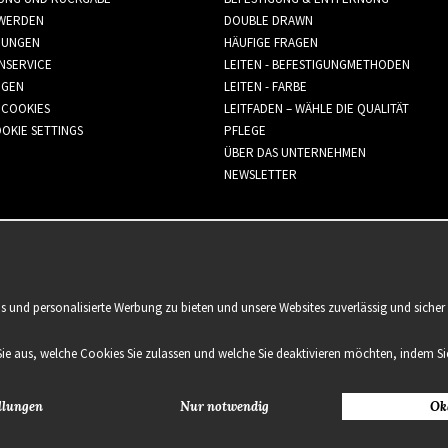
WERDEN
DOUBLE DRAWN
GUNGEN
HÄUFIGE FRAGEN
NSERVICE
LEITEN - BEFESTIGUNGMETHODEN
GGEN
LEITEN - FARBE
 COOKIES
LEITFADEN – WÄHLE DIE QUALITÄT
OKIE SETTINGS
PFLEGE
ÜBER DAS UNTERNEHMEN
NEWSLETTER
is und personalisierte Werbung zu bieten und unsere Websites zuverlässig und sich
Sie aus, welche Cookies Sie zulassen und welche Sie deaktivieren möchten, indem Sie
llungen
Nur notwendig
Ok
2021 Delightful Hair