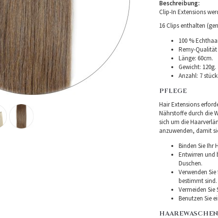
Beschreibung:
Clip-In Extensions we
16 Clips enthalten (gen
100 % Echthaar
Remy-Qualität –
Länge: 60cm.
Gewicht: 120g.
Anzahl: 7 stüc
PFLEGE
Hair Extensions erforde
Nährstoffe durch die Wu
sich um die Haarverlä
anzuwenden, damit sie 
Binden Sie Ihr
Entwirren und
Duschen.
Verwenden Sie f
bestimmt sind.
Vermeiden Sie 
Benutzen Sie e
HAAREWASCHEN