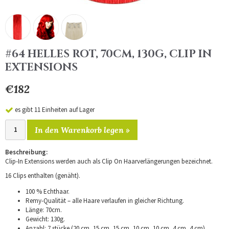
#64 HELLES ROT, 70CM, 130G, CLIP IN
EXTENSIONS
€182
es gibt 11 Einheiten auf Lager
In den Warenkorb legen »
Beschreibung:
Clip-In Extensions werden auch als Clip On Haarverlängerungen bezeichnet.
16 Clips enthalten (genäht).
100 % Echthaar.
Remy-Qualität – alle Haare verlaufen in gleicher Richtung.
Länge: 70cm.
Gewicht: 130g.
Anzahl: 7 stücke (20 cm, 15 cm, 15 cm, 10 cm, 10 cm, 4 cm, 4 cm).