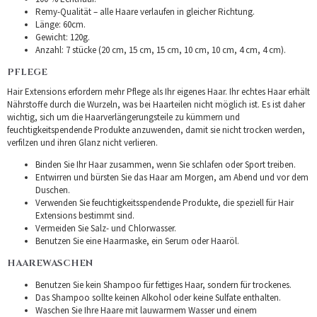
Remy-Qualität – alle Haare verlaufen in gleicher Richtung.
Länge: 60cm.
Gewicht: 120g.
Anzahl: 7 stücke (20 cm, 15 cm, 15 cm, 10 cm, 10 cm, 4 cm, 4 cm).
PFLEGE
Hair Extensions erfordern mehr Pflege als Ihr eigenes Haar. Ihr echtes Haar erhält
Nährstoffe durch die Wurzeln, was bei Haarteilen nicht möglich ist. Es ist daher
wichtig, sich um die Haarverlängerungsteile zu kümmern und
feuchtigkeitspendende Produkte anzuwenden, damit sie nicht trocken werden,
verfilzen und ihren Glanz nicht verlieren.
Binden Sie Ihr Haar zusammen, wenn Sie schlafen oder Sport treiben.
Entwirren und bürsten Sie das Haar am Morgen, am Abend und vor dem
Duschen.
Verwenden Sie feuchtigkeitsspendende Produkte, die speziell für Hair
Extensions bestimmt sind.
Vermeiden Sie Salz- und Chlorwasser.
Benutzen Sie eine Haarmaske, ein Serum oder Haaröl.
HAAREWASCHEN
Benutzen Sie kein Shampoo für fettiges Haar, sondern für trockenes.
Das Shampoo sollte keinen Alkohol oder keine Sulfate enthalten.
Waschen Sie Ihre Haare mit lauwarmem Wasser und einem