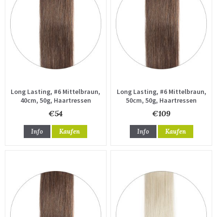
Long Lasting, #6 Mittelbraun,
Long Lasting, #6 Mittelbraun,
40cm, 50g, Haartressen
50cm, 50g, Haartressen
€54
€109
Info
Kaufen
Info
Kaufen