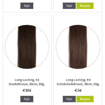
Info
Info
Kaufen
Long Lasting, #2
Long Lasting, #4
Dunkelbraun, 60cm, 60g,
Schokoladebraun, 40cm, 50g,
Haartressen
Haartressen
€164
€54
Info
Info
Kaufen