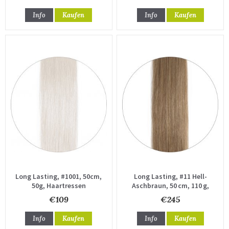
Info
Kaufen
Info
Kaufen
Long Lasting, #1001, 50cm,
Long Lasting, #11 Hell-
50g, Haartressen
Aschbraun, 50 cm, 110 g,
Haartresse
€109
€245
Info
Kaufen
Info
Kaufen