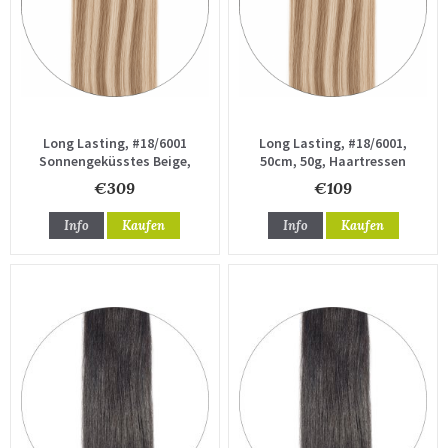
Long Lasting, #18/6001
Long Lasting, #18/6001,
Sonnengeküsstes Beige,
50cm, 50g, Haartressen
60 cm, 110 g, Haartresse
€309
€109
Info
Kaufen
Info
Kaufen