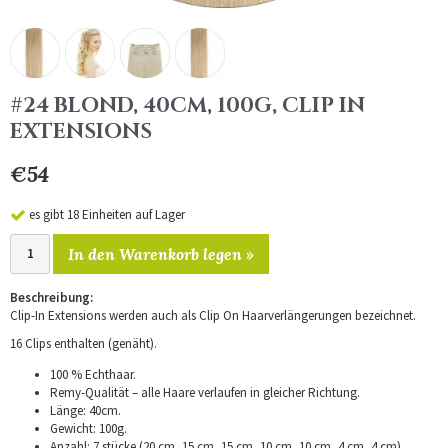
#24 BLOND, 40CM, 100G, CLIP IN
EXTENSIONS
€54
es gibt 18 Einheiten auf Lager
In den Warenkorb legen »
Beschreibung:
Clip-In Extensions werden auch als Clip On Haarverlängerungen bezeichnet.
16 Clips enthalten (genäht).
100 % Echthaar.
Remy-Qualität – alle Haare verlaufen in gleicher Richtung.
Länge: 40cm.
Gewicht: 100g.
Anzahl: 7 stücke (20 cm, 15 cm, 15 cm, 10 cm, 10 cm, 4 cm, 4 cm).