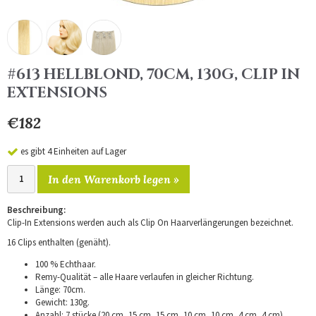
#613 HELLBLOND, 70CM, 130G, CLIP IN
EXTENSIONS
€182
es gibt 4 Einheiten auf Lager
In den Warenkorb legen »
Beschreibung:
Clip-In Extensions werden auch als Clip On Haarverlängerungen bezeichnet.
16 Clips enthalten (genäht).
100 % Echthaar.
Remy-Qualität – alle Haare verlaufen in gleicher Richtung.
Länge: 70cm.
Gewicht: 130g.
Anzahl: 7 stücke (20 cm, 15 cm, 15 cm, 10 cm, 10 cm, 4 cm, 4 cm).