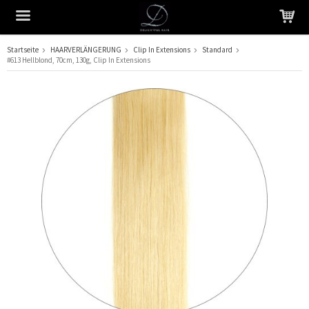
Startseite
HAARVERLÄNGERUNG
Clip In Extensions
Standard
#613 Hellblond, 70cm, 130g, Clip In Extensions
Das Produkt wurde in Ihren Warenkorb gelegt