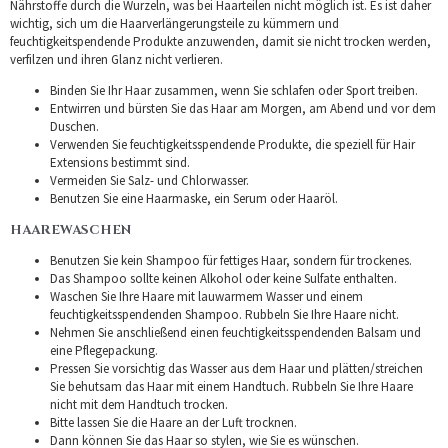
Nährstoffe durch die Wurzeln, was bei Haarteilen nicht möglich ist. Es ist daher
wichtig, sich um die Haarverlängerungsteile zu kümmern und
feuchtigkeitspendende Produkte anzuwenden, damit sie nicht trocken werden,
verfilzen und ihren Glanz nicht verlieren.
Binden Sie Ihr Haar zusammen, wenn Sie schlafen oder Sport treiben.
Entwirren und bürsten Sie das Haar am Morgen, am Abend und vor dem
Duschen.
Verwenden Sie feuchtigkeitsspendende Produkte, die speziell für Hair
Extensions bestimmt sind.
Vermeiden Sie Salz- und Chlorwasser.
Benutzen Sie eine Haarmaske, ein Serum oder Haaröl.
HAAREWASCHEN
Benutzen Sie kein Shampoo für fettiges Haar, sondern für trockenes.
Das Shampoo sollte keinen Alkohol oder keine Sulfate enthalten.
Waschen Sie Ihre Haare mit lauwarmem Wasser und einem
feuchtigkeitsspendenden Shampoo. Rubbeln Sie Ihre Haare nicht.
Nehmen Sie anschließend einen feuchtigkeitsspendenden Balsam und
eine Pflegepackung.
Pressen Sie vorsichtig das Wasser aus dem Haar und plätten/streichen
Sie behutsam das Haar mit einem Handtuch. Rubbeln Sie Ihre Haare
nicht mit dem Handtuch trocken.
Bitte lassen Sie die Haare an der Luft trocknen.
Dann können Sie das Haar so stylen, wie Sie es wünschen.