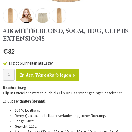
#18 MITTELBLOND, 50CM, 110G, CLIP IN
EXTENSIONS
€82
es gibt 6 Einheiten auf Lager
In den Warenkorb legen »
Beschreibung:
Clip-In Extensions werden auch als Clip On Haarverlängerungen bezeichnet.
16 Clips enthalten (genäht).
100 % Echthaar.
Remy-Qualität – alle Haare verlaufen in gleicher Richtung.
Länge: 50cm.
Gewicht: 110g.
Anzahl: 7 stücke (20 cm, 15 cm, 15 cm, 10 cm, 10 cm, 4 cm, 4 cm).