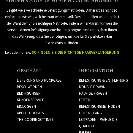
FINDEN SIE DIE RICHTIGE HAARVERLÄNGERUNG
Es gibt viele verschiedene Befestigungsmethoden. Daher ist es nicht so
einfach zu wissen, welche man wählen soll. Deshalb helfen wir Ihnen bei
der Wahl der für Sie richtigen Methode, indem wir erklären, für wen die
verschiedenen Befestigungsmethoden geeignet sind und geben Ihnen
das Werkzeug, dass Sie benötigen, um die für Sie perfekten Hair
Extensions zu finden.
Leitfaden für Sie:
SO FINDEN SIE DIE RICHTIGE HAARVERLÄNGERUNG
GESCHÄFT
INFORMATION
LIEFERUNG UND RÜCKGABE
BEFESTIGUNG & ENTFERNUNG
BESCHWERDEN
DOUBLE DRAWN
BEDINGUNGEN
HÄUFIGE FRAGEN
KUNDENSERVICE
LEITEN -
EINLOGGEN
BEFESTIGUNGMETHODEN
ABOUT COOKIES
LEITEN - FARBE
THE COOKIE SETTINGS
LEITFADEN – WÄHLE DIE
QUALITÄT
PFLEGE