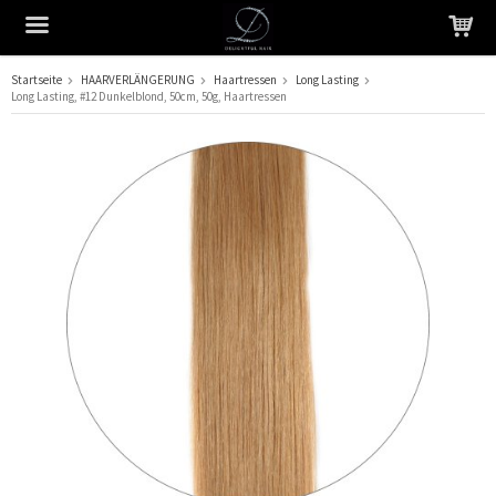
Startseite
HAARVERLÄNGERUNG
Haartressen
Long Lasting
Long Lasting, #12 Dunkelblond, 50cm, 50g, Haartressen
Das Produkt wurde in Ihren Warenkorb gelegt