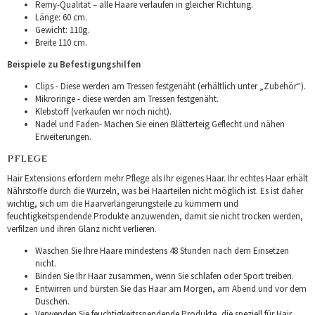
Remy-Qualität – alle Haare verlaufen in gleicher Richtung.
Länge: 60 cm.
Gewicht: 110g.
Breite 110 cm.
Beispiele zu Befestigungshilfen
Clips - Diese werden am Tressen festgenäht (erhältlich unter „Zubehör“).
Mikroringe - diese werden am Tressen festgenäht.
Klebstoff (verkaufen wir noch nicht).
Nadel und Faden- Machen Sie einen Blätterteig Geflecht und nähen
Erweiterungen.
PFLEGE
Hair Extensions erfordern mehr Pflege als Ihr eigenes Haar. Ihr echtes Haar erhält
Nährstoffe durch die Wurzeln, was bei Haarteilen nicht möglich ist. Es ist daher
wichtig, sich um die Haarverlängerungsteile zu kümmern und
feuchtigkeitspendende Produkte anzuwenden, damit sie nicht trocken werden,
verfilzen und ihren Glanz nicht verlieren.
Waschen Sie Ihre Haare mindestens 48 Stunden nach dem Einsetzen
nicht.
Binden Sie Ihr Haar zusammen, wenn Sie schlafen oder Sport treiben.
Entwirren und bürsten Sie das Haar am Morgen, am Abend und vor dem
Duschen.
Verwenden Sie feuchtigkeitsspendende Produkte, die speziell für Hair