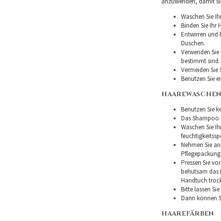
anzuwenden, damit sie 
Waschen Sie Ih
Binden Sie Ihr
Entwirren und
Duschen.
Verwenden Sie f
bestimmt sind.
Vermeiden Sie 
Benutzen Sie e
HAAREWASCHEN
Benutzen Sie ke
Das Shampoo so
Waschen Sie I
feuchtigkeitss
Nehmen Sie ans
Pflegepackung
Pressen Sie vor
behutsam das H
Handtuch troc
Bitte lassen Si
Dann können Si
HAAREFÄRBEN