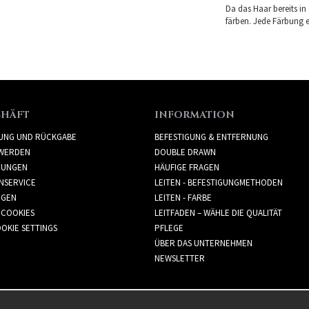
Da das Haar bereits in
färben. Jede Färbung er
CHÄFT
INFORMATION
RUNG UND RÜCKGABE
BEFESTIGUNG & ENTFERNUNG
WERDEN
DOUBLE DRAWN
GUNGEN
HÄUFIGE FRAGEN
NSERVICE
LEITEN - BEFESTIGUNGMETHODEN
GGEN
LEITEN - FARBE
 COOKIES
LEITFADEN – WÄHLE DIE QUALITÄT
OKIE SETTINGS
PFLEGE
ÜBER DAS UNTERNEHMEN
NEWSLETTER