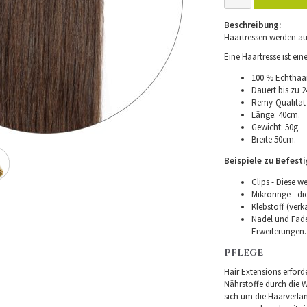
Beschreibung:
Haartressen werden au
Eine Haartresse ist ei
100 % Echthaar
Dauert bis zu 2
Remy-Qualität –
Länge: 40cm.
Gewicht: 50g.
Breite 50cm.
Beispiele zu Befest
Clips - Diese w
Mikroringe - d
Klebstoff (verk
Nadel und Fade
Erweiterungen.
PFLEGE
Hair Extensions erforde
Nährstoffe durch die Wu
sich um die Haarverlä