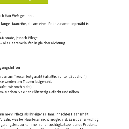
ch Hair Weft genannt.
ne lange Haarreihe, die am einen Ende zusammengenäht ist.
.
4 Monate, je nach Pflege.
 alle Haare verlaufen in gleicher Richtung.
igungshilfen
erden am Tressen festgenäht (erhältlich unter „Zubehör“).
iese werden am Tressen festgenäht.
aufen wir noch nicht).
n- Machen Sie einen Blätterteig Geflecht und nähen
rn mehr Pflege als Ihr eigenes Haar. Ihr echtes Haar erhält
rzeln, was bei Haarteilen nicht möglich ist. Es ist daher wichtig,
ngerungsteile zu kümmern und feuchtigkeitspendende Produkte