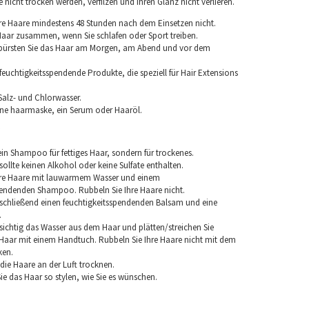
nicht trocken werden, verfilzen und ihren Glanz nicht verlieren.
re Haare mindestens 48 Stunden nach dem Einsetzen nicht.
 Haar zusammen, wenn Sie schlafen oder Sport treiben.
 bürsten Sie das Haar am Morgen, am Abend und vor dem
euchtigkeitsspendende Produkte, die speziell für Hair Extensions
Salz- und Chlorwasser.
ine haarmaske, ein Serum oder Haaröl.
in Shampoo für fettiges Haar, sondern für trockenes.
llte keinen Alkohol oder keine Sulfate enthalten.
hre Haare mit lauwarmem Wasser und einem
pendenden Shampoo. Rubbeln Sie Ihre Haare nicht.
chließend einen feuchtigkeitsspendenden Balsam und eine
.
sichtig das Wasser aus dem Haar und plätten/streichen Sie
aar mit einem Handtuch. Rubbeln Sie Ihre Haare nicht mit dem
ken.
e die Haare an der Luft trocknen.
e das Haar so stylen, wie Sie es wünschen.