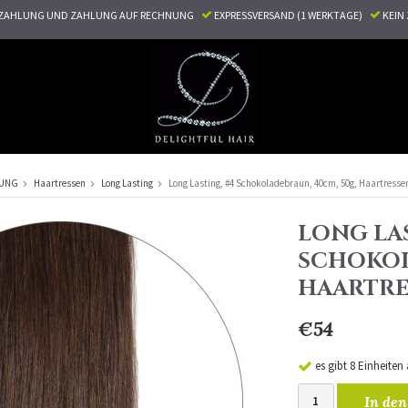
ZAHLUNG UND ZAHLUNG AUF RECHNUNG
EXPRESSVERSAND (1 WERKTAGE)
KEI
RUNG
Haartressen
Long Lasting
Long Lasting, #4 Schokoladebraun, 40cm, 50g, Haartresse
LONG LAS
SCHOKOL
HAARTRE
€54
es gibt 8 Einheiten
In den