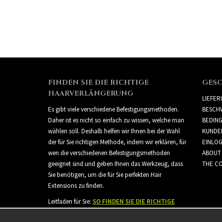
FINDEN SIE DIE RICHTIGE
GES
HAARVERLÄNGERUNG
LIEFE
Es gibt viele verschiedene Befestigungsmethoden.
BESCH
Daher ist es nicht so einfach zu wissen, welche man
BEDIN
wählen soll. Deshalb helfen wir Ihnen bei der Wahl
KUNDE
der für Sie richtigen Methode, indem wir erklären, für
EINLO
wen die verschiedenen Befestigungsmethoden
ABOUT
geeignet sind und geben Ihnen das Werkzeug, dass
THE CO
Sie benötigen, um die für Sie perfekten Hair
Extensions zu finden.
Leitfaden für Sie:
SO FINDEN SIE DIE RICHTIGE
HAARVERLÄNGERUNG