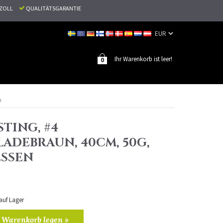
N ZOLL
QUALITÄTSGARANTIE
Ihr Warenkorb ist leer!
0
n
TING, #4
ADEBRAUN, 40CM, 50G,
SSEN
 auf Lager
 Warenkorb legen »