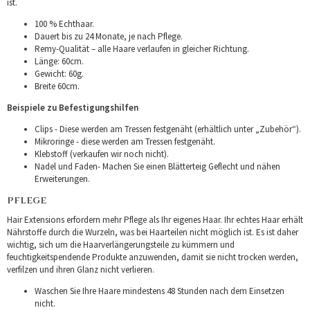
ist.
100 % Echthaar.
Dauert bis zu 24 Monate, je nach Pflege.
Remy-Qualität – alle Haare verlaufen in gleicher Richtung.
Länge: 60cm.
Gewicht: 60g.
Breite 60cm.
Beispiele zu Befestigungshilfen
Clips - Diese werden am Tressen festgenäht (erhältlich unter „Zubehör“).
Mikroringe - diese werden am Tressen festgenäht.
Klebstoff (verkaufen wir noch nicht).
Nadel und Faden- Machen Sie einen Blätterteig Geflecht und nähen
Erweiterungen.
PFLEGE
Hair Extensions erfordern mehr Pflege als Ihr eigenes Haar. Ihr echtes Haar erhält
Nährstoffe durch die Wurzeln, was bei Haarteilen nicht möglich ist. Es ist daher
wichtig, sich um die Haarverlängerungsteile zu kümmern und
feuchtigkeitspendende Produkte anzuwenden, damit sie nicht trocken werden,
verfilzen und ihren Glanz nicht verlieren.
Waschen Sie Ihre Haare mindestens 48 Stunden nach dem Einsetzen
nicht.