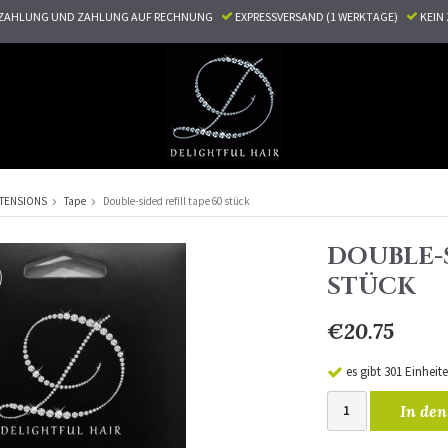
ZAHLUNG UND ZAHLUNG AUF RECHNUNG
EXPRESSVERSAND (1 WERKTAGE)
KEI
TENSIONS
Tape
Double-sided refill tape 60 stück
DOUBLE-S
STÜCK
€20.75
es gibt 301 Einheit
In den