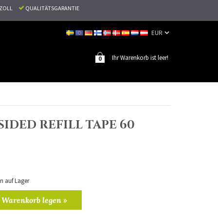
N ZOLL
QUALITÄTSGARANTIE
Ihr Warenkorb ist leer!
0
IDED REFILL TAPE 60
en auf Lager
 Warenkorb legen »