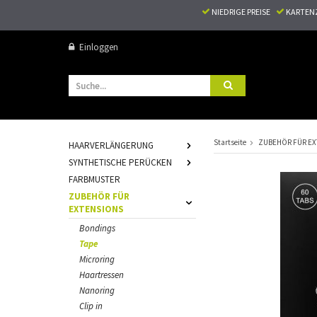
NIEDRIGE PREISE
KARTEN
Einloggen
Startseite
ZUBEHÖR FÜR EX
HAARVERLÄNGERUNG
SYNTHETISCHE PERÜCKEN
FARBMUSTER
ZUBEHÖR FÜR
EXTENSIONS
Bondings
Tape
Microring
Haartressen
Nanoring
Clip in