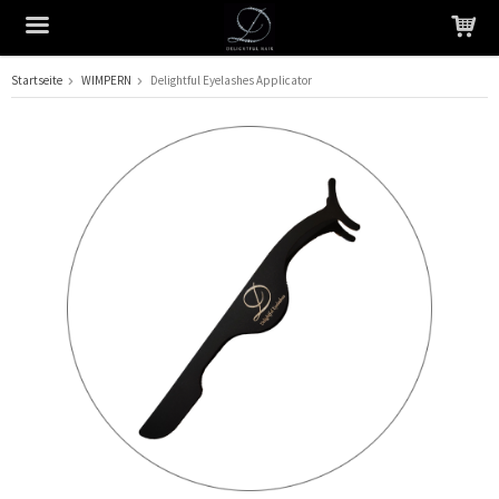
Startseite
WIMPERN
Delightful Eyelashes Applicator
Das Produkt wurde in Ihren Warenkorb gelegt