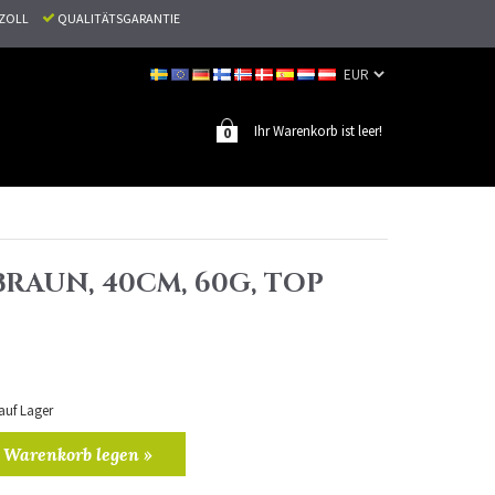
N ZOLL
QUALITÄTSGARANTIE
Ihr Warenkorb ist leer!
0
BRAUN, 40CM, 60G, TOP
 auf Lager
 Warenkorb legen »