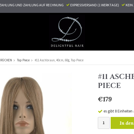
ZAHLUNG UND ZAHLUNG AUF RECHNUNG
EXPRESSVERSAND (1 WERKTAGE)
KEI
ERÜCKEN
Top Piece
#11 Aschbraun, 40cm, 60g, Top Piece
#11 ASCH
PIECE
€179
es gibt 8 Einheiten
In den