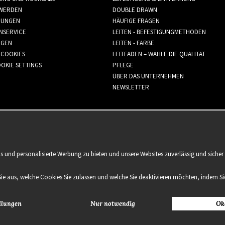
WERDEN
DOUBLE DRAWN
GUNGEN
HÄUFIGE FRAGEN
NSERVICE
LEITEN - BEFESTIGUNGMETHODEN
GGEN
LEITEN - FARBE
 COOKIES
LEITFADEN – WÄHLE DIE QUALITÄT
OKIE SETTINGS
PFLEGE
ÜBER DAS UNTERNEHMEN
NEWSLETTER
is und personalisierte Werbung zu bieten und unsere Websites zuverlässig und sich
Sie aus, welche Cookies Sie zulassen und welche Sie deaktivieren möchten, indem Sie
llungen
Nur notwendig
Ok
2021 Delightful Hair