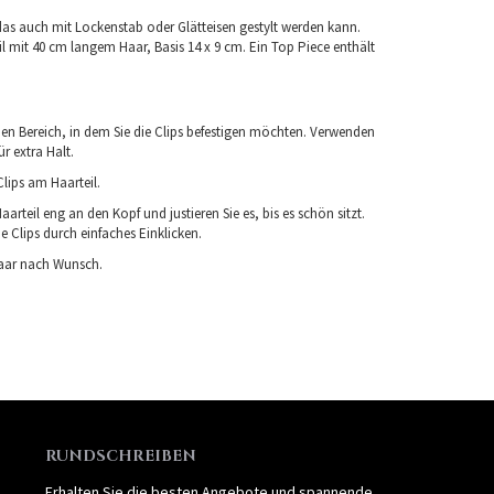
das auch mit Lockenstab oder Glätteisen gestylt werden kann.
il mit 40 cm langem Haar, Basis 14 x 9 cm. Ein Top Piece enthält
den Bereich, in dem Sie die Clips befestigen möchten. Verwenden
ür extra Halt.
Clips am Haarteil.
aarteil eng an den Kopf und justieren Sie es, bis es schön sitzt.
ie Clips durch einfaches Einklicken.
 Haar nach Wunsch.
RUNDSCHREIBEN
Erhalten Sie die besten Angebote und spannende