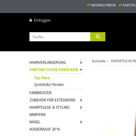
NIEDRIGE PREISE
KARTEN
Einloggen
Startseite
SYNTHETISCHE P
HAARVERLÄNGERUNG
SYNTHETISCHE PERÜCKEN
Top Piece
Syntetiska Peruker
FARBMUSTER
ZUBEHÖR FÜR EXTENSIONS
HAARPFLEGE & STYLING
WIMPERN
NÄGEL
AUSVERKAUF 20 %