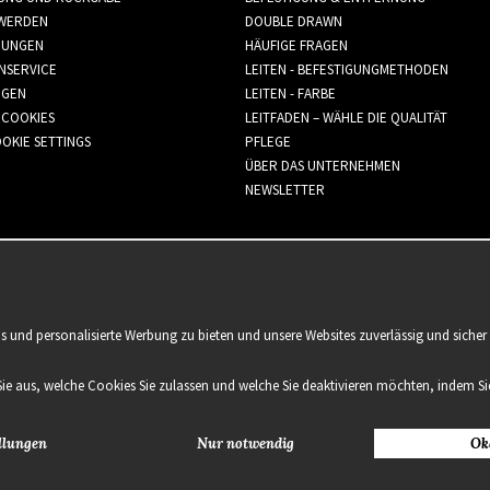
WERDEN
DOUBLE DRAWN
GUNGEN
HÄUFIGE FRAGEN
NSERVICE
LEITEN - BEFESTIGUNGMETHODEN
GGEN
LEITEN - FARBE
 COOKIES
LEITFADEN – WÄHLE DIE QUALITÄT
OKIE SETTINGS
PFLEGE
ÜBER DAS UNTERNEHMEN
NEWSLETTER
is und personalisierte Werbung zu bieten und unsere Websites zuverlässig und sich
Sie aus, welche Cookies Sie zulassen und welche Sie deaktivieren möchten, indem Sie
llungen
Nur notwendig
Ok
2021 Delightful Hair