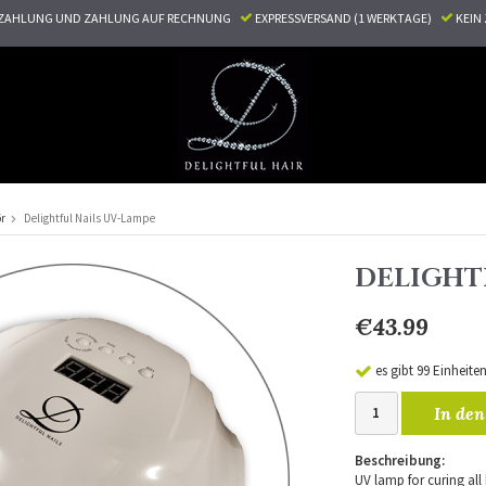
ZAHLUNG UND ZAHLUNG AUF RECHNUNG
EXPRESSVERSAND (1 WERKTAGE)
KEI
r
Delightful Nails UV-Lampe
DELIGHT
€43.99
es gibt 99 Einheite
In den
Beschreibung:
UV lamp for curing all k