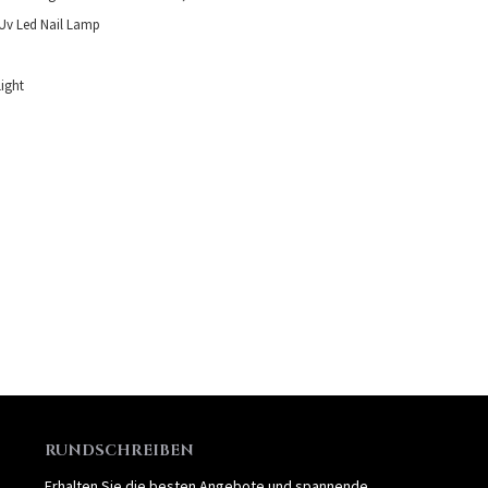
Uv Led Nail Lamp
ight
RUNDSCHREIBEN
Erhalten Sie die besten Angebote und spannende