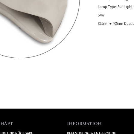
Lamp Type: Sun Light 
54W
365nm + 405nm Dual L
CHÄFT
INFORMATION
RUNG UND RÜCKGABE
BEFESTIGUNG & ENTFERNUNG