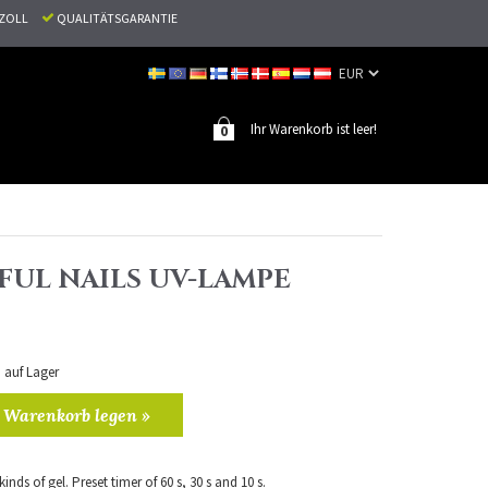
N ZOLL
QUALITÄTSGARANTIE
Ihr Warenkorb ist leer!
0
FUL NAILS UV-LAMPE
n auf Lager
 Warenkorb legen »
inds of gel. Preset timer of 60 s, 30 s and 10 s.