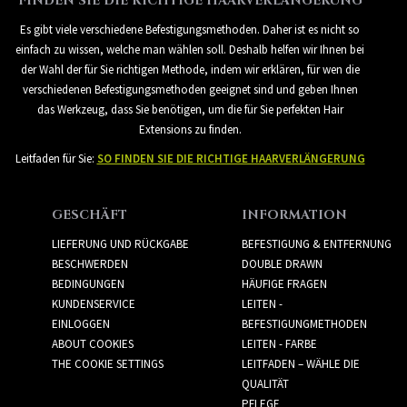
FINDEN SIE DIE RICHTIGE HAARVERLÄNGERUNG
Es gibt viele verschiedene Befestigungsmethoden. Daher ist es nicht so
einfach zu wissen, welche man wählen soll. Deshalb helfen wir Ihnen bei
der Wahl der für Sie richtigen Methode, indem wir erklären, für wen die
verschiedenen Befestigungsmethoden geeignet sind und geben Ihnen
das Werkzeug, dass Sie benötigen, um die für Sie perfekten Hair
Extensions zu finden.
Leitfaden für Sie:
SO FINDEN SIE DIE RICHTIGE HAARVERLÄNGERUNG
GESCHÄFT
INFORMATION
LIEFERUNG UND RÜCKGABE
BEFESTIGUNG & ENTFERNUNG
BESCHWERDEN
DOUBLE DRAWN
BEDINGUNGEN
HÄUFIGE FRAGEN
KUNDENSERVICE
LEITEN -
EINLOGGEN
BEFESTIGUNGMETHODEN
ABOUT COOKIES
LEITEN - FARBE
THE COOKIE SETTINGS
LEITFADEN – WÄHLE DIE
QUALITÄT
PFLEGE