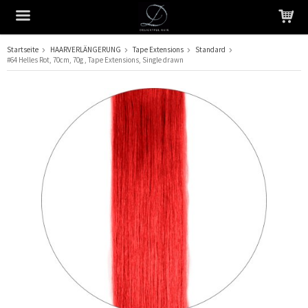
Startseite
HAARVERLÄNGERUNG
Tape Extensions
Standard
#64 Helles Rot, 70cm, 70g , Tape Extensions, Single drawn
Das Produkt wurde in Ihren Warenkorb gelegt