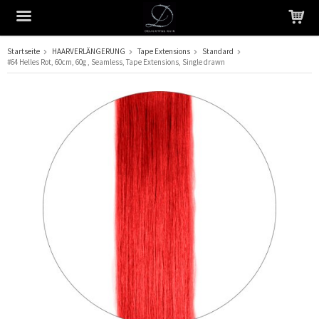
Startseite
HAARVERLÄNGERUNG
Tape Extensions
Standard
#64 Helles Rot, 60cm, 60g , Seamless, Tape Extensions, Single drawn
Das Produkt wurde in Ihren Warenkorb gelegt