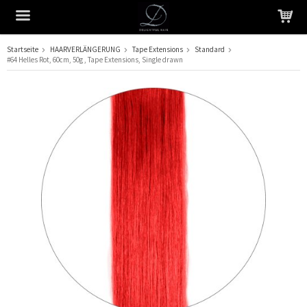
Startseite
HAARVERLÄNGERUNG
Tape Extensions
Standard
#64 Helles Rot, 60cm, 50g , Tape Extensions, Single drawn
Das Produkt wurde in Ihren Warenkorb gelegt