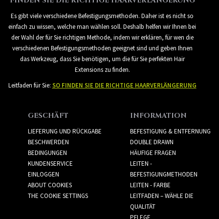
FINDEN SIE DIE RICHTIGE HAARVERLÄNGERUNG
Es gibt viele verschiedene Befestigungsmethoden. Daher ist es nicht so
einfach zu wissen, welche man wählen soll. Deshalb helfen wir Ihnen bei
der Wahl der für Sie richtigen Methode, indem wir erklären, für wen die
verschiedenen Befestigungsmethoden geeignet sind und geben Ihnen
das Werkzeug, dass Sie benötigen, um die für Sie perfekten Hair
Extensions zu finden.
Leitfaden für Sie:
SO FINDEN SIE DIE RICHTIGE HAARVERLÄNGERUNG
GESCHÄFT
INFORMATION
LIEFERUNG UND RÜCKGABE
BEFESTIGUNG & ENTFERNUNG
BESCHWERDEN
DOUBLE DRAWN
BEDINGUNGEN
HÄUFIGE FRAGEN
KUNDENSERVICE
LEITEN -
EINLOGGEN
BEFESTIGUNGMETHODEN
ABOUT COOKIES
LEITEN - FARBE
THE COOKIE SETTINGS
LEITFADEN – WÄHLE DIE
QUALITÄT
PFLEGE