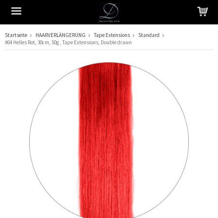
Startseite
HAARVERLÄNGERUNG
Tape Extensions
Standard
#64 Helles Rot, 30cm, 50g , Tape Extensions, Double drawn
Das Produkt wurde in Ihren Warenkorb gelegt