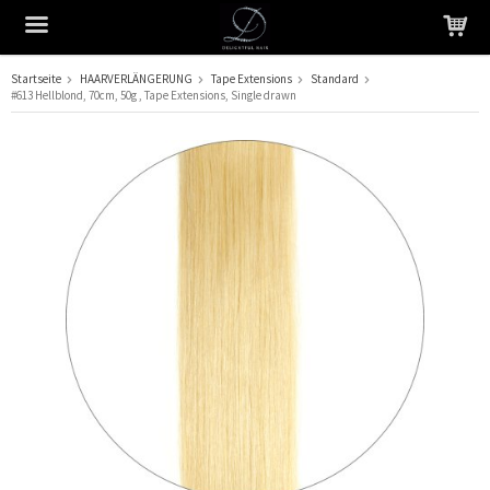
Startseite
HAARVERLÄNGERUNG
Tape Extensions
Standard
#613 Hellblond, 70cm, 50g , Tape Extensions, Single drawn
Das Produkt wurde in Ihren Warenkorb gelegt