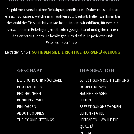
FINDEN SIE DIE RICHTIGE HAARVERLÄNGERUNG
Es gibt viele verschiedene Befestigungsmethoden. Daher ist es nicht so
einfach zu wissen, welche man wählen soll. Deshalb helfen wir Ihnen bei
der Wahl der für Sie richtigen Methode, indem wir erklären, für wen die
verschiedenen Befestigungsmethoden geeignet sind und geben Ihnen
das Werkzeug, dass Sie benötigen, um die für Sie perfekten Hair
Extensions zu finden.
Leitfaden für Sie:
SO FINDEN SIE DIE RICHTIGE HAARVERLÄNGERUNG
GESCHÄFT
INFORMATION
LIEFERUNG UND RÜCKGABE
BEFESTIGUNG & ENTFERNUNG
BESCHWERDEN
DOUBLE DRAWN
BEDINGUNGEN
HÄUFIGE FRAGEN
KUNDENSERVICE
LEITEN -
EINLOGGEN
BEFESTIGUNGMETHODEN
ABOUT COOKIES
LEITEN - FARBE
THE COOKIE SETTINGS
LEITFADEN – WÄHLE DIE
QUALITÄT
PFLEGE