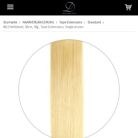
Startseite
HAARVERLÄNGERUNG
Tape Extensions
Standard
#613 Hellblond, 50cm, 50g , Tape Extensions, Single drawn
Das Produkt wurde in Ihren Warenkorb gelegt