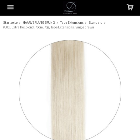
Startseite
HAARVERLÄNGERUNG
Tape Extensions
Standard
#6001 Extra Hellblond, 70cm, 70g, Tape Extensions, Single drawn
Das Produkt wurde in Ihren Warenkorb gelegt