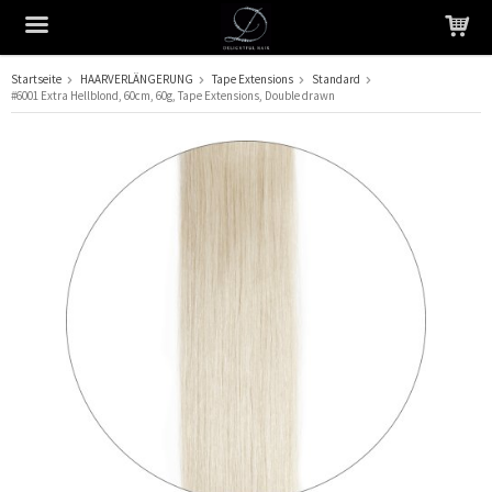
Startseite
HAARVERLÄNGERUNG
Tape Extensions
Standard
#6001 Extra Hellblond, 60cm, 60g, Tape Extensions, Double drawn
Das Produkt wurde in Ihren Warenkorb gelegt