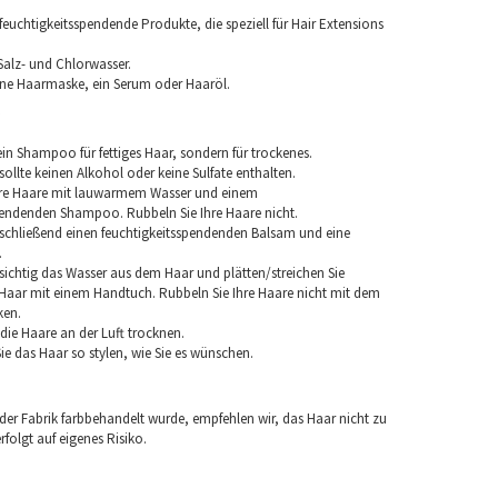
euchtigkeitsspendende Produkte, die speziell für Hair Extensions
Salz- und Chlorwasser.
ine Haarmaske, ein Serum oder Haaröl.
in Shampoo für fettiges Haar, sondern für trockenes.
llte keinen Alkohol oder keine Sulfate enthalten.
hre Haare mit lauwarmem Wasser und einem
pendenden Shampoo. Rubbeln Sie Ihre Haare nicht.
chließend einen feuchtigkeitsspendenden Balsam und eine
.
sichtig das Wasser aus dem Haar und plätten/streichen Sie
aar mit einem Handtuch. Rubbeln Sie Ihre Haare nicht mit dem
ken.
e die Haare an der Luft trocknen.
e das Haar so stylen, wie Sie es wünschen.
 der Fabrik farbbehandelt wurde, empfehlen wir, das Haar nicht zu
folgt auf eigenes Risiko.