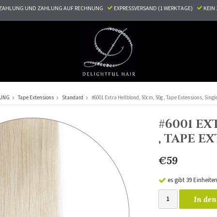
ZAHLUNG UND ZAHLUNG AUF RECHNUNG
EXPRESSVERSAND (1 WERKTAGE)
KEI
RUNG
Tape Extensions
Standard
#6001 Extra Hellblond, 50cm, 50g , Tape Extensions, Sing
#6001 EX
, TAPE E
€59
es gibt 39 Einheite
In den