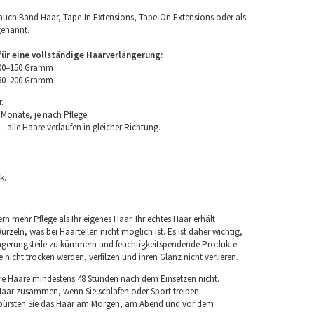
uch Band Haar, Tape-In Extensions, Tape-On Extensions oder als
genannt.
r eine vollständige Haarverlängerung:
100–150 Gramm
150–200 Gramm
.
 Monate, je nach Pflege.
 alle Haare verlaufen in gleicher Richtung.
k.
rn mehr Pflege als Ihr eigenes Haar. Ihr echtes Haar erhält
rzeln, was bei Haarteilen nicht möglich ist. Es ist daher wichtig,
ngerungsteile zu kümmern und feuchtigkeitspendende Produkte
nicht trocken werden, verfilzen und ihren Glanz nicht verlieren.
re Haare mindestens 48 Stunden nach dem Einsetzen nicht.
 Haar zusammen, wenn Sie schlafen oder Sport treiben.
 bürsten Sie das Haar am Morgen, am Abend und vor dem