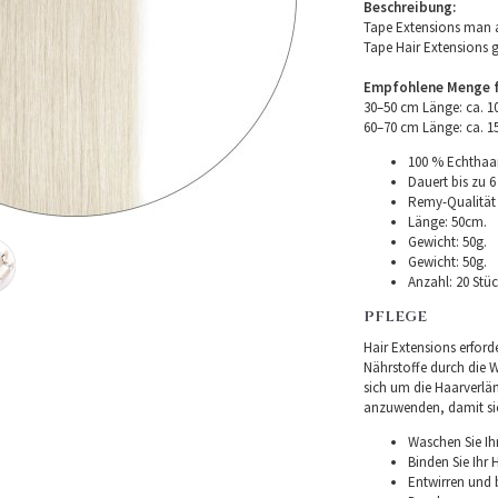
Beschreibung:
Tape Extensions man a
Tape Hair Extensions 
Empfohlene Menge fü
30–50 cm Länge: ca. 
60–70 cm Länge: ca. 
100 % Echthaar
Dauert bis zu 6
Remy-Qualität –
Länge: 50cm.
Gewicht: 50g.
Gewicht: 50g.
Anzahl: 20 Stüc
PFLEGE
Hair Extensions erforde
Nährstoffe durch die Wu
sich um die Haarverlä
anzuwenden, damit sie 
Waschen Sie Ih
Binden Sie Ihr
Entwirren und