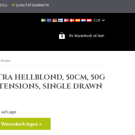
N ZOLL
QUALITÄTSGARANTIE
Ihr Warenkorb ist leer!
0
le drawn
TRA HELLBLOND, 50CM, 50G
XTENSIONS, SINGLE DRAWN
n auf Lager
 Warenkorb legen »