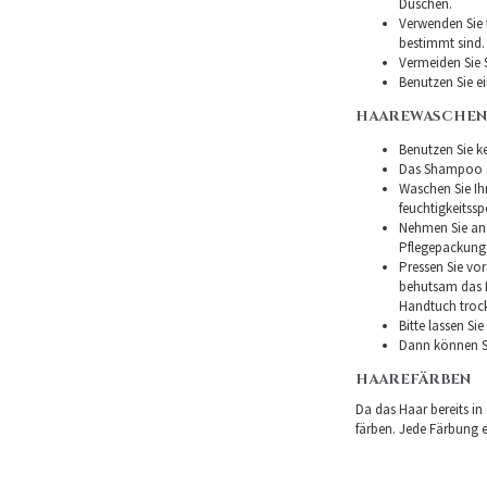
Duschen.
Verwenden Sie f
bestimmt sind.
Vermeiden Sie 
Benutzen Sie e
HAAREWASCHEN
Benutzen Sie ke
Das Shampoo so
Waschen Sie I
feuchtigkeitss
Nehmen Sie ans
Pflegepackung
Pressen Sie vor
behutsam das H
Handtuch troc
Bitte lassen Si
Dann können Si
HAAREFÄRBEN
Da das Haar bereits in
färben. Jede Färbung er