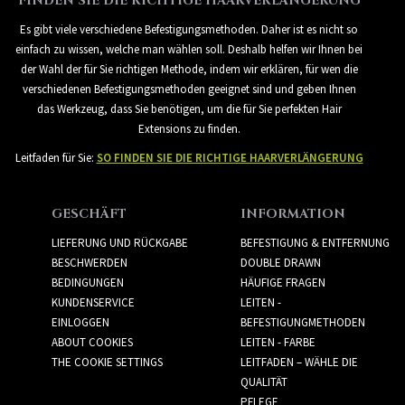
FINDEN SIE DIE RICHTIGE HAARVERLÄNGERUNG
Es gibt viele verschiedene Befestigungsmethoden. Daher ist es nicht so
einfach zu wissen, welche man wählen soll. Deshalb helfen wir Ihnen bei
der Wahl der für Sie richtigen Methode, indem wir erklären, für wen die
verschiedenen Befestigungsmethoden geeignet sind und geben Ihnen
das Werkzeug, dass Sie benötigen, um die für Sie perfekten Hair
Extensions zu finden.
Leitfaden für Sie:
SO FINDEN SIE DIE RICHTIGE HAARVERLÄNGERUNG
GESCHÄFT
INFORMATION
LIEFERUNG UND RÜCKGABE
BEFESTIGUNG & ENTFERNUNG
BESCHWERDEN
DOUBLE DRAWN
BEDINGUNGEN
HÄUFIGE FRAGEN
KUNDENSERVICE
LEITEN -
EINLOGGEN
BEFESTIGUNGMETHODEN
ABOUT COOKIES
LEITEN - FARBE
THE COOKIE SETTINGS
LEITFADEN – WÄHLE DIE
QUALITÄT
PFLEGE