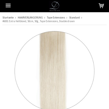
Startseite
HAARVERLÄNGERUNG
Tape Extensions
Standard
#6001 Extra Hellblond, 50cm, 50g , Tape Extensions, Double drawn
Das Produkt wurde in Ihren Warenkorb gelegt