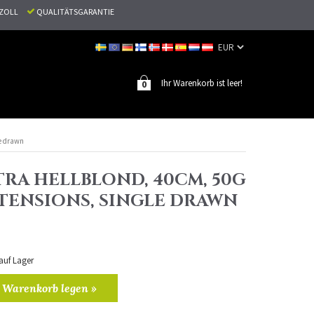
N ZOLL
QUALITÄTSGARANTIE
Ihr Warenkorb ist leer!
0
le drawn
TRA HELLBLOND, 40CM, 50G
XTENSIONS, SINGLE DRAWN
 auf Lager
 Warenkorb legen »