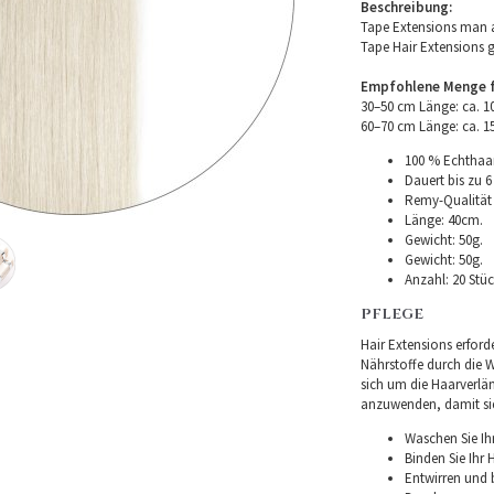
Beschreibung:
Tape Extensions man a
Tape Hair Extensions 
Empfohlene Menge fü
30–50 cm Länge: ca. 
60–70 cm Länge: ca. 
100 % Echthaar
Dauert bis zu 6
Remy-Qualität –
Länge: 40cm.
Gewicht: 50g.
Gewicht: 50g.
Anzahl: 20 Stüc
PFLEGE
Hair Extensions erforde
Nährstoffe durch die Wu
sich um die Haarverlä
anzuwenden, damit sie 
Waschen Sie Ih
Binden Sie Ihr
Entwirren und