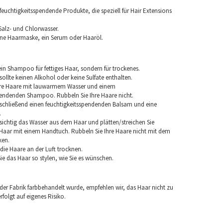
euchtigkeitsspendende Produkte, die speziell für Hair Extensions
Salz- und Chlorwasser.
ine Haarmaske, ein Serum oder Haaröl.
in Shampoo für fettiges Haar, sondern für trockenes.
llte keinen Alkohol oder keine Sulfate enthalten.
hre Haare mit lauwarmem Wasser und einem
pendenden Shampoo. Rubbeln Sie Ihre Haare nicht.
chließend einen feuchtigkeitsspendenden Balsam und eine
.
sichtig das Wasser aus dem Haar und plätten/streichen Sie
aar mit einem Handtuch. Rubbeln Sie Ihre Haare nicht mit dem
ken.
e die Haare an der Luft trocknen.
e das Haar so stylen, wie Sie es wünschen.
 der Fabrik farbbehandelt wurde, empfehlen wir, das Haar nicht zu
folgt auf eigenes Risiko.