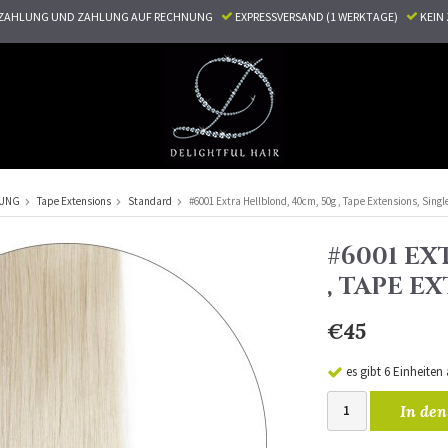
ZAHLUNG UND ZAHLUNG AUF RECHNUNG
EXPRESSVERSAND (1 WERKTAGE)
KEI
RUNG
Tape Extensions
Standard
#6001 Extra Hellblond, 40cm, 50g , Tape Extensions, Sing
#6001 EX
, TAPE E
€45
es gibt 6 Einheiten
In den