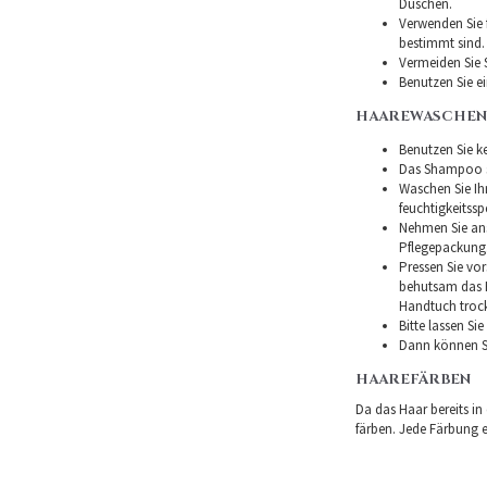
Duschen.
Verwenden Sie f
bestimmt sind.
Vermeiden Sie 
Benutzen Sie e
HAAREWASCHEN
Benutzen Sie ke
Das Shampoo so
Waschen Sie I
feuchtigkeitss
Nehmen Sie ans
Pflegepackung
Pressen Sie vor
behutsam das H
Handtuch troc
Bitte lassen Si
Dann können Si
HAAREFÄRBEN
Da das Haar bereits in
färben. Jede Färbung er