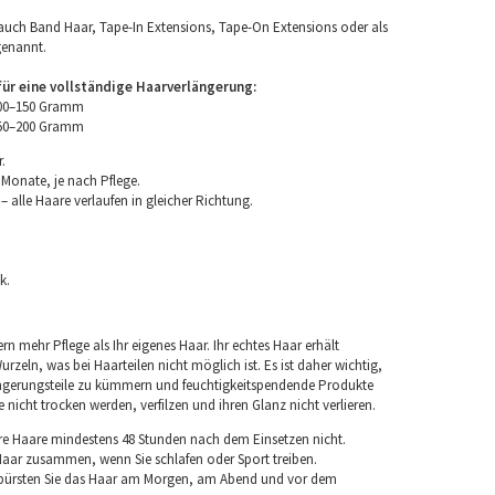
uch Band Haar, Tape-In Extensions, Tape-On Extensions oder als
genannt.
r eine vollständige Haarverlängerung:
100–150 Gramm
150–200 Gramm
.
 Monate, je nach Pflege.
 alle Haare verlaufen in gleicher Richtung.
k.
rn mehr Pflege als Ihr eigenes Haar. Ihr echtes Haar erhält
rzeln, was bei Haarteilen nicht möglich ist. Es ist daher wichtig,
ngerungsteile zu kümmern und feuchtigkeitspendende Produkte
nicht trocken werden, verfilzen und ihren Glanz nicht verlieren.
re Haare mindestens 48 Stunden nach dem Einsetzen nicht.
 Haar zusammen, wenn Sie schlafen oder Sport treiben.
 bürsten Sie das Haar am Morgen, am Abend und vor dem