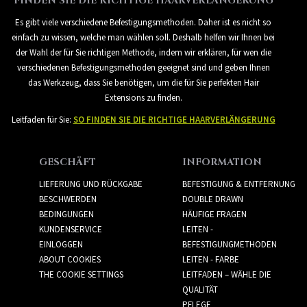
FINDEN SIE DIE RICHTIGE HAARVERLÄNGERUNG
Es gibt viele verschiedene Befestigungsmethoden. Daher ist es nicht so
einfach zu wissen, welche man wählen soll. Deshalb helfen wir Ihnen bei
der Wahl der für Sie richtigen Methode, indem wir erklären, für wen die
verschiedenen Befestigungsmethoden geeignet sind und geben Ihnen
das Werkzeug, dass Sie benötigen, um die für Sie perfekten Hair
Extensions zu finden.
Leitfaden für Sie:
SO FINDEN SIE DIE RICHTIGE HAARVERLÄNGERUNG
GESCHÄFT
INFORMATION
LIEFERUNG UND RÜCKGABE
BEFESTIGUNG & ENTFERNUNG
BESCHWERDEN
DOUBLE DRAWN
BEDINGUNGEN
HÄUFIGE FRAGEN
KUNDENSERVICE
LEITEN -
EINLOGGEN
BEFESTIGUNGMETHODEN
ABOUT COOKIES
LEITEN - FARBE
THE COOKIE SETTINGS
LEITFADEN – WÄHLE DIE
QUALITÄT
PFLEGE