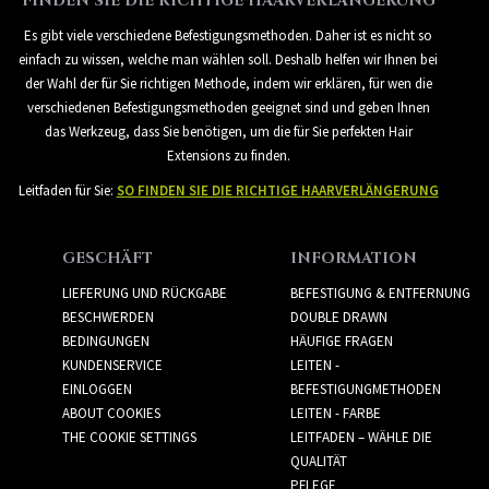
FINDEN SIE DIE RICHTIGE HAARVERLÄNGERUNG
Es gibt viele verschiedene Befestigungsmethoden. Daher ist es nicht so
einfach zu wissen, welche man wählen soll. Deshalb helfen wir Ihnen bei
der Wahl der für Sie richtigen Methode, indem wir erklären, für wen die
verschiedenen Befestigungsmethoden geeignet sind und geben Ihnen
das Werkzeug, dass Sie benötigen, um die für Sie perfekten Hair
Extensions zu finden.
Leitfaden für Sie:
SO FINDEN SIE DIE RICHTIGE HAARVERLÄNGERUNG
GESCHÄFT
INFORMATION
LIEFERUNG UND RÜCKGABE
BEFESTIGUNG & ENTFERNUNG
BESCHWERDEN
DOUBLE DRAWN
BEDINGUNGEN
HÄUFIGE FRAGEN
KUNDENSERVICE
LEITEN -
EINLOGGEN
BEFESTIGUNGMETHODEN
ABOUT COOKIES
LEITEN - FARBE
THE COOKIE SETTINGS
LEITFADEN – WÄHLE DIE
QUALITÄT
PFLEGE