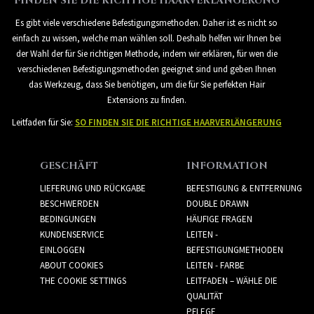
FINDEN SIE DIE RICHTIGE HAARVERLÄNGERUNG
Es gibt viele verschiedene Befestigungsmethoden. Daher ist es nicht so
einfach zu wissen, welche man wählen soll. Deshalb helfen wir Ihnen bei
der Wahl der für Sie richtigen Methode, indem wir erklären, für wen die
verschiedenen Befestigungsmethoden geeignet sind und geben Ihnen
das Werkzeug, dass Sie benötigen, um die für Sie perfekten Hair
Extensions zu finden.
Leitfaden für Sie:
SO FINDEN SIE DIE RICHTIGE HAARVERLÄNGERUNG
GESCHÄFT
INFORMATION
LIEFERUNG UND RÜCKGABE
BEFESTIGUNG & ENTFERNUNG
BESCHWERDEN
DOUBLE DRAWN
BEDINGUNGEN
HÄUFIGE FRAGEN
KUNDENSERVICE
LEITEN -
EINLOGGEN
BEFESTIGUNGMETHODEN
ABOUT COOKIES
LEITEN - FARBE
THE COOKIE SETTINGS
LEITFADEN – WÄHLE DIE
QUALITÄT
PFLEGE