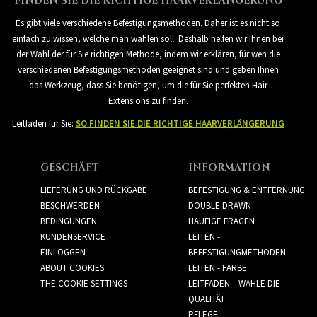
FINDEN SIE DIE RICHTIGE HAARVERLÄNGERUNG
Es gibt viele verschiedene Befestigungsmethoden. Daher ist es nicht so
einfach zu wissen, welche man wählen soll. Deshalb helfen wir Ihnen bei
der Wahl der für Sie richtigen Methode, indem wir erklären, für wen die
verschiedenen Befestigungsmethoden geeignet sind und geben Ihnen
das Werkzeug, dass Sie benötigen, um die für Sie perfekten Hair
Extensions zu finden.
Leitfaden für Sie:
SO FINDEN SIE DIE RICHTIGE HAARVERLÄNGERUNG
GESCHÄFT
INFORMATION
LIEFERUNG UND RÜCKGABE
BEFESTIGUNG & ENTFERNUNG
BESCHWERDEN
DOUBLE DRAWN
BEDINGUNGEN
HÄUFIGE FRAGEN
KUNDENSERVICE
LEITEN -
EINLOGGEN
BEFESTIGUNGMETHODEN
ABOUT COOKIES
LEITEN - FARBE
THE COOKIE SETTINGS
LEITFADEN – WÄHLE DIE
QUALITÄT
PFLEGE