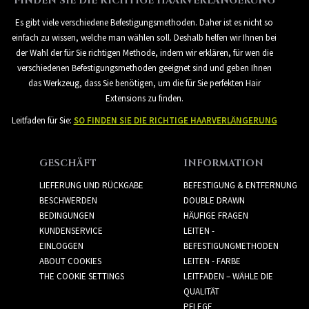
FINDEN SIE DIE RICHTIGE HAARVERLÄNGERUNG
Es gibt viele verschiedene Befestigungsmethoden. Daher ist es nicht so
einfach zu wissen, welche man wählen soll. Deshalb helfen wir Ihnen bei
der Wahl der für Sie richtigen Methode, indem wir erklären, für wen die
verschiedenen Befestigungsmethoden geeignet sind und geben Ihnen
das Werkzeug, dass Sie benötigen, um die für Sie perfekten Hair
Extensions zu finden.
Leitfaden für Sie:
SO FINDEN SIE DIE RICHTIGE HAARVERLÄNGERUNG
GESCHÄFT
INFORMATION
LIEFERUNG UND RÜCKGABE
BEFESTIGUNG & ENTFERNUNG
BESCHWERDEN
DOUBLE DRAWN
BEDINGUNGEN
HÄUFIGE FRAGEN
KUNDENSERVICE
LEITEN -
EINLOGGEN
BEFESTIGUNGMETHODEN
ABOUT COOKIES
LEITEN - FARBE
THE COOKIE SETTINGS
LEITFADEN – WÄHLE DIE
QUALITÄT
PFLEGE