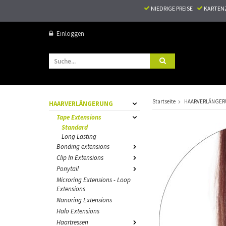
NIEDRIGE PREISE
KARTEN
Einloggen
Startseite
HAARVERLÄNGE
HAARVERLÄNGERUNG
Tape Extensions
Standard
Long Lasting
Bonding extensions
Clip In Extensions
Ponytail
Microring Extensions - Loop
Extensions
Nanoring Extensions
Halo Extensions
Haartressen