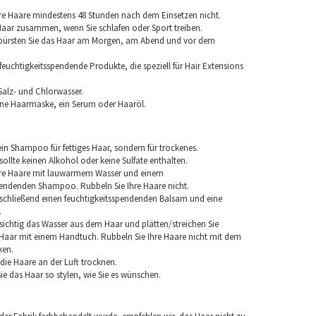
re Haare mindestens 48 Stunden nach dem Einsetzen nicht.
 Haar zusammen, wenn Sie schlafen oder Sport treiben.
 bürsten Sie das Haar am Morgen, am Abend und vor dem
euchtigkeitsspendende Produkte, die speziell für Hair Extensions
Salz- und Chlorwasser.
ine Haarmaske, ein Serum oder Haaröl.
in Shampoo für fettiges Haar, sondern für trockenes.
llte keinen Alkohol oder keine Sulfate enthalten.
hre Haare mit lauwarmem Wasser und einem
pendenden Shampoo. Rubbeln Sie Ihre Haare nicht.
chließend einen feuchtigkeitsspendenden Balsam und eine
.
sichtig das Wasser aus dem Haar und plätten/streichen Sie
aar mit einem Handtuch. Rubbeln Sie Ihre Haare nicht mit dem
ken.
e die Haare an der Luft trocknen.
e das Haar so stylen, wie Sie es wünschen.