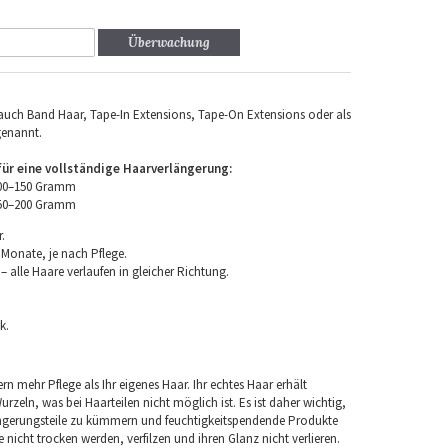
Überwachung
uch Band Haar, Tape-In Extensions, Tape-On Extensions oder als
genannt.
r eine vollständige Haarverlängerung:
100–150 Gramm
150–200 Gramm
.
 Monate, je nach Pflege.
 alle Haare verlaufen in gleicher Richtung.
k.
rn mehr Pflege als Ihr eigenes Haar. Ihr echtes Haar erhält
rzeln, was bei Haarteilen nicht möglich ist. Es ist daher wichtig,
ngerungsteile zu kümmern und feuchtigkeitspendende Produkte
nicht trocken werden, verfilzen und ihren Glanz nicht verlieren.