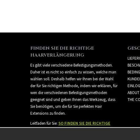
FINDEN SIE DIE RICHTIGE
GES
HAARVERLÄNGERUNG
LIEFE
Es gibt viele verschiedene Befestigungsmethoden.
BESCH
Daher ist es nicht so einfach zu wissen, welche man
BEDIN
wählen soll. Deshalb helfen wir Ihnen bei der Wahl
KUNDE
der für Sie richtigen Methode, indem wir erklären, für
EINLO
wen die verschiedenen Befestigungsmethoden
ABOUT
geeignet sind und geben Ihnen das Werkzeug, dass
THE CO
Sie benötigen, um die für Sie perfekten Hair
Extensions zu finden.
Leitfaden für Sie:
SO FINDEN SIE DIE RICHTIGE
HAARVERLÄNGERUNG