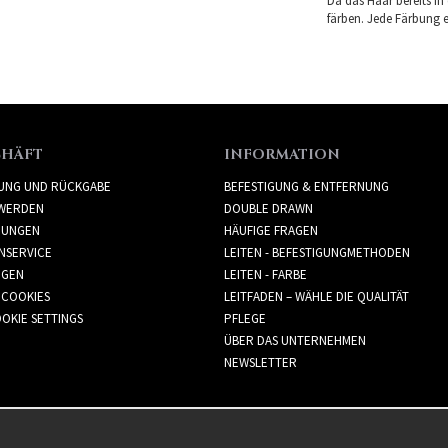
Da das Haar bereits in
färben. Jede Färbung er
CHÄFT
INFORMATION
RUNG UND RÜCKGABE
BEFESTIGUNG & ENTFERNUNG
WERDEN
DOUBLE DRAWN
GUNGEN
HÄUFIGE FRAGEN
NSERVICE
LEITEN - BEFESTIGUNGMETHODEN
GGEN
LEITEN - FARBE
 COOKIES
LEITFADEN – WÄHLE DIE QUALITÄT
OKIE SETTINGS
PFLEGE
ÜBER DAS UNTERNEHMEN
NEWSLETTER