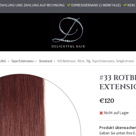
ZAHLUNG UND ZAHLUNG AUF RECHNUNG
EXPRESSVERSAND (1 WERKTAGE)
KEI
RUNG
Tape Extensions
Standard
#33 Rotbraun, 70cm, 70g, Tape Extensions, Single drawn
#33 ROTB
EXTENSI
€120
Nicht auf Lager
Produkt überwache
Geben Sie unten Ihre E