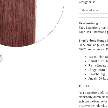
verfügbar ist!
Beschreibung:
Tape Extensions man a
Tape Hair Extensions 
Empfohlene Menge fü
30–50 cm Länge: ca. 
60–70 cm Länge: ca. 
100 % Echthaar
Dauert bis zu 6
Remy-Qualität –
Länge: 70cm.
Gewicht: 70g.
Anzahl: 20 Stüc
PFLEGE
Hair Extensions erforde
Nährstoffe durch die Wu
sich um die Haarverlä
anzuwenden, damit sie 