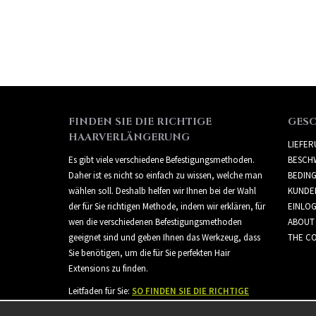
FINDEN SIE DIE RICHTIGE
GES
HAARVERLÄNGERUNG
LIEFE
Es gibt viele verschiedene Befestigungsmethoden.
BESCH
Daher ist es nicht so einfach zu wissen, welche man
BEDIN
wählen soll. Deshalb helfen wir Ihnen bei der Wahl
KUNDE
der für Sie richtigen Methode, indem wir erklären, für
EINLO
wen die verschiedenen Befestigungsmethoden
ABOUT
geeignet sind und geben Ihnen das Werkzeug, dass
THE CO
Sie benötigen, um die für Sie perfekten Hair
Extensions zu finden.
Leitfaden für Sie:
SO FINDEN SIE DIE RICHTIGE
HAARVERLÄNGERUNG