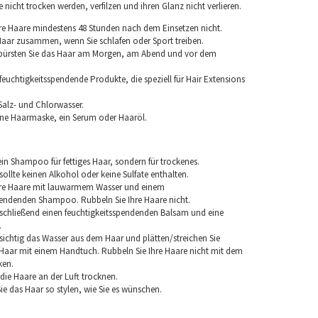
nicht trocken werden, verfilzen und ihren Glanz nicht verlieren.
re Haare mindestens 48 Stunden nach dem Einsetzen nicht.
 Haar zusammen, wenn Sie schlafen oder Sport treiben.
 bürsten Sie das Haar am Morgen, am Abend und vor dem
euchtigkeitsspendende Produkte, die speziell für Hair Extensions
Salz- und Chlorwasser.
ine Haarmaske, ein Serum oder Haaröl.
in Shampoo für fettiges Haar, sondern für trockenes.
llte keinen Alkohol oder keine Sulfate enthalten.
hre Haare mit lauwarmem Wasser und einem
pendenden Shampoo. Rubbeln Sie Ihre Haare nicht.
chließend einen feuchtigkeitsspendenden Balsam und eine
.
sichtig das Wasser aus dem Haar und plätten/streichen Sie
aar mit einem Handtuch. Rubbeln Sie Ihre Haare nicht mit dem
ken.
e die Haare an der Luft trocknen.
e das Haar so stylen, wie Sie es wünschen.