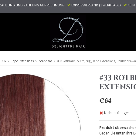
ZAHLUNG UND ZAHLUNG AUF RECHNUNG
EXPRESSVERSAND (1 WERKTAGE)
KEI
RUNG
Tape Extensions
Standard
#33 Rotbraun, 50cm, 50g , Tape Extensions, Double drawn
#33 ROTB
EXTENSI
€64
Nicht auf Lager
Produkt überwache
Geben Sie unten Ihre E