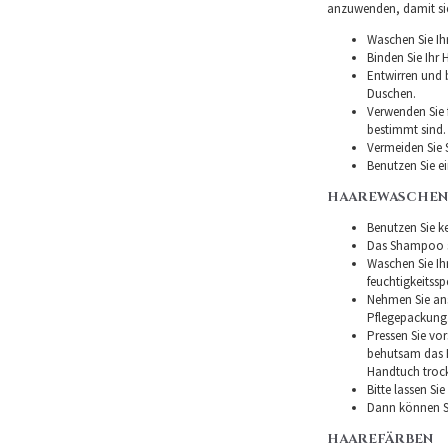
anzuwenden, damit sie 
Waschen Sie Ih
Binden Sie Ihr
Entwirren und
Duschen.
Verwenden Sie f
bestimmt sind.
Vermeiden Sie 
Benutzen Sie e
HAAREWASCHEN
Benutzen Sie ke
Das Shampoo so
Waschen Sie I
feuchtigkeitss
Nehmen Sie ans
Pflegepackung
Pressen Sie vor
behutsam das H
Handtuch troc
Bitte lassen Si
Dann können Si
HAAREFÄRBEN