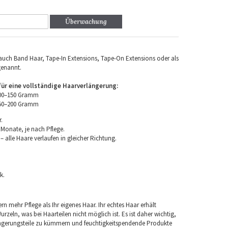
Überwachung
uch Band Haar, Tape-In Extensions, Tape-On Extensions oder als
genannt.
r eine vollständige Haarverlängerung:
100–150 Gramm
150–200 Gramm
.
 Monate, je nach Pflege.
 alle Haare verlaufen in gleicher Richtung.
k.
rn mehr Pflege als Ihr eigenes Haar. Ihr echtes Haar erhält
rzeln, was bei Haarteilen nicht möglich ist. Es ist daher wichtig,
ngerungsteile zu kümmern und feuchtigkeitspendende Produkte