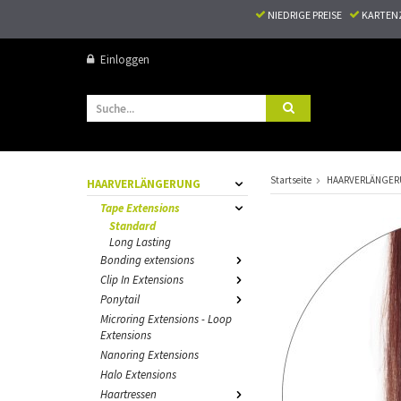
NIEDRIGE PREISE
KARTEN
Einloggen
Startseite
HAARVERLÄNGE
HAARVERLÄNGERUNG
Tape Extensions
Standard
Long Lasting
Bonding extensions
Clip In Extensions
Ponytail
Microring Extensions - Loop
Extensions
Nanoring Extensions
Halo Extensions
Haartressen