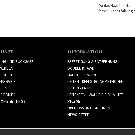
Da das Haar bereits in
färben. Jede Färbung er
CHÄFT
INFORMATION
RUNG UND RÜCKGABE
BEFESTIGUNG & ENTFERNUNG
WERDEN
DOUBLE DRAWN
GUNGEN
HÄUFIGE FRAGEN
NSERVICE
LEITEN - BEFESTIGUNGMETHODEN
GGEN
LEITEN - FARBE
 COOKIES
LEITFADEN – WÄHLE DIE QUALITÄT
OKIE SETTINGS
PFLEGE
ÜBER DAS UNTERNEHMEN
NEWSLETTER