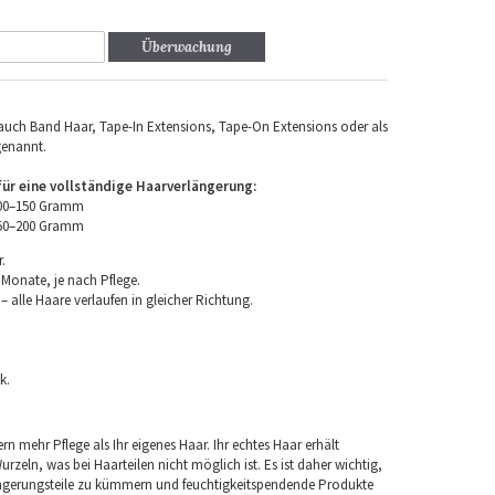
Überwachung
uch Band Haar, Tape-In Extensions, Tape-On Extensions oder als
genannt.
r eine vollständige Haarverlängerung:
100–150 Gramm
150–200 Gramm
.
 Monate, je nach Pflege.
 alle Haare verlaufen in gleicher Richtung.
k.
rn mehr Pflege als Ihr eigenes Haar. Ihr echtes Haar erhält
rzeln, was bei Haarteilen nicht möglich ist. Es ist daher wichtig,
ngerungsteile zu kümmern und feuchtigkeitspendende Produkte