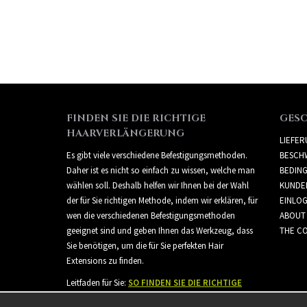
FINDEN SIE DIE RICHTIGE
GES
HAARVERLÄNGERUNG
LIEFE
Es gibt viele verschiedene Befestigungsmethoden.
BESCH
Daher ist es nicht so einfach zu wissen, welche man
BEDIN
wählen soll. Deshalb helfen wir Ihnen bei der Wahl
KUNDE
der für Sie richtigen Methode, indem wir erklären, für
EINLO
wen die verschiedenen Befestigungsmethoden
ABOUT
geeignet sind und geben Ihnen das Werkzeug, dass
THE CO
Sie benötigen, um die für Sie perfekten Hair
Extensions zu finden.
Leitfaden für Sie:
SO FINDEN SIE DIE RICHTIGE
HAARVERLÄNGERUNG