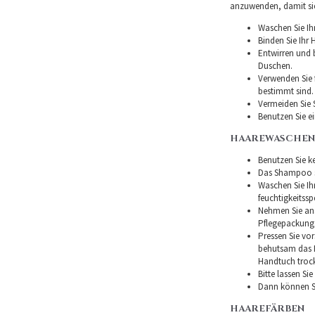
anzuwenden, damit sie 
Waschen Sie Ih
Binden Sie Ihr
Entwirren und
Duschen.
Verwenden Sie f
bestimmt sind.
Vermeiden Sie 
Benutzen Sie e
HAAREWASCHEN
Benutzen Sie ke
Das Shampoo so
Waschen Sie I
feuchtigkeitss
Nehmen Sie ans
Pflegepackung
Pressen Sie vor
behutsam das H
Handtuch troc
Bitte lassen Si
Dann können Si
HAAREFÄRBEN