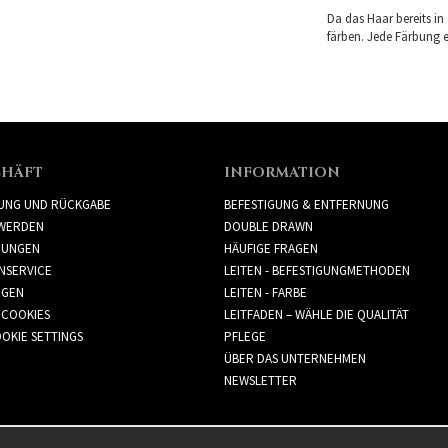
Da das Haar bereits in
färben. Jede Färbung er
CHÄFT
INFORMATION
RUNG UND RÜCKGABE
BEFESTIGUNG & ENTFERNUNG
WERDEN
DOUBLE DRAWN
GUNGEN
HÄUFIGE FRAGEN
NSERVICE
LEITEN - BEFESTIGUNGMETHODEN
GGEN
LEITEN - FARBE
 COOKIES
LEITFADEN – WÄHLE DIE QUALITÄT
OKIE SETTINGS
PFLEGE
ÜBER DAS UNTERNEHMEN
NEWSLETTER