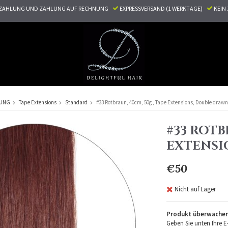
ZAHLUNG UND ZAHLUNG AUF RECHNUNG
EXPRESSVERSAND (1 WERKTAGE)
KEI
RUNG
Tape Extensions
Standard
#33 Rotbraun, 40cm, 50g , Tape Extensions, Double drawn
#33 ROTB
EXTENSI
€50
Nicht auf Lager
Produkt überwache
Geben Sie unten Ihre E