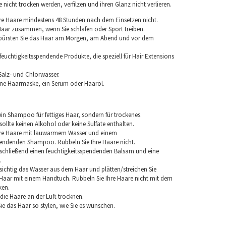
nicht trocken werden, verfilzen und ihren Glanz nicht verlieren.
re Haare mindestens 48 Stunden nach dem Einsetzen nicht.
 Haar zusammen, wenn Sie schlafen oder Sport treiben.
 bürsten Sie das Haar am Morgen, am Abend und vor dem
euchtigkeitsspendende Produkte, die speziell für Hair Extensions
Salz- und Chlorwasser.
ine Haarmaske, ein Serum oder Haaröl.
in Shampoo für fettiges Haar, sondern für trockenes.
llte keinen Alkohol oder keine Sulfate enthalten.
hre Haare mit lauwarmem Wasser und einem
pendenden Shampoo. Rubbeln Sie Ihre Haare nicht.
chließend einen feuchtigkeitsspendenden Balsam und eine
.
sichtig das Wasser aus dem Haar und plätten/streichen Sie
aar mit einem Handtuch. Rubbeln Sie Ihre Haare nicht mit dem
ken.
e die Haare an der Luft trocknen.
e das Haar so stylen, wie Sie es wünschen.