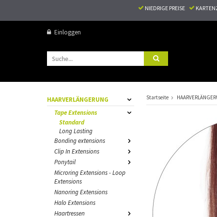
NIEDRIGE PREISE
KARTEN
Einloggen
Startseite
HAARVERLÄNGE
HAARVERLÄNGERUNG
Tape Extensions
Standard
Long Lasting
Bonding extensions
Clip In Extensions
Ponytail
Microring Extensions - Loop
Extensions
Nanoring Extensions
Halo Extensions
Haartressen