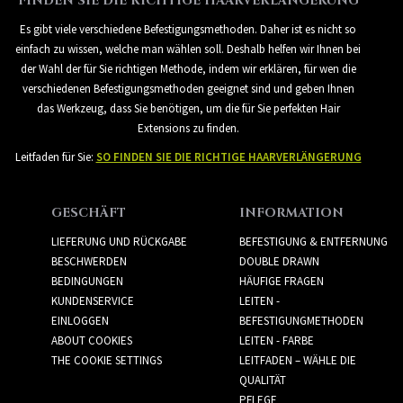
FINDEN SIE DIE RICHTIGE HAARVERLÄNGERUNG
Es gibt viele verschiedene Befestigungsmethoden. Daher ist es nicht so
einfach zu wissen, welche man wählen soll. Deshalb helfen wir Ihnen bei
der Wahl der für Sie richtigen Methode, indem wir erklären, für wen die
verschiedenen Befestigungsmethoden geeignet sind und geben Ihnen
das Werkzeug, dass Sie benötigen, um die für Sie perfekten Hair
Extensions zu finden.
Leitfaden für Sie:
SO FINDEN SIE DIE RICHTIGE HAARVERLÄNGERUNG
GESCHÄFT
INFORMATION
LIEFERUNG UND RÜCKGABE
BEFESTIGUNG & ENTFERNUNG
BESCHWERDEN
DOUBLE DRAWN
BEDINGUNGEN
HÄUFIGE FRAGEN
KUNDENSERVICE
LEITEN -
EINLOGGEN
BEFESTIGUNGMETHODEN
ABOUT COOKIES
LEITEN - FARBE
THE COOKIE SETTINGS
LEITFADEN – WÄHLE DIE
QUALITÄT
PFLEGE