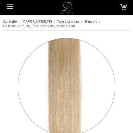
Startseite
HAARVERLÄNGERUNG
Tape Extensions
Standard
#24 Blond, 40cm, 50g , Tape Extensions, Double drawn
Das Produkt wurde in Ihren Warenkorb gelegt