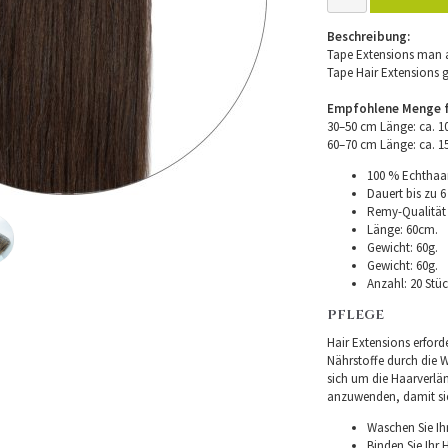
Beschreibung:
Tape Extensions man a
Tape Hair Extensions 
Empfohlene Menge fü
30–50 cm Länge: ca. 
60–70 cm Länge: ca. 
100 % Echthaar
Dauert bis zu 6
Remy-Qualität –
Länge: 60cm.
Gewicht: 60g.
Gewicht: 60g.
Anzahl: 20 Stüc
PFLEGE
Hair Extensions erforde
Nährstoffe durch die Wu
sich um die Haarverlä
anzuwenden, damit sie 
Waschen Sie Ih
Binden Sie Ihr