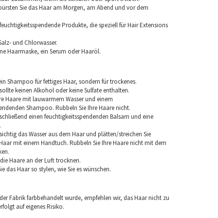
 bürsten Sie das Haar am Morgen, am Abend und vor dem
euchtigkeitsspendende Produkte, die speziell für Hair Extensions
Salz- und Chlorwasser.
ine Haarmaske, ein Serum oder Haaröl.
in Shampoo für fettiges Haar, sondern für trockenes.
llte keinen Alkohol oder keine Sulfate enthalten.
hre Haare mit lauwarmem Wasser und einem
pendenden Shampoo. Rubbeln Sie Ihre Haare nicht.
chließend einen feuchtigkeitsspendenden Balsam und eine
.
sichtig das Wasser aus dem Haar und plätten/streichen Sie
aar mit einem Handtuch. Rubbeln Sie Ihre Haare nicht mit dem
ken.
e die Haare an der Luft trocknen.
e das Haar so stylen, wie Sie es wünschen.
 der Fabrik farbbehandelt wurde, empfehlen wir, das Haar nicht zu
folgt auf eigenes Risiko.