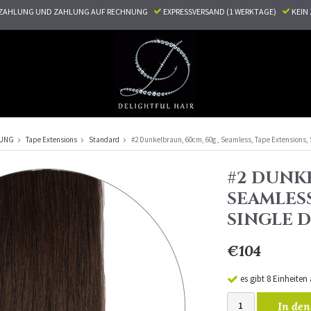
ZAHLUNG UND ZAHLUNG AUF RECHNUNG
EXPRESSVERSAND (1 WERKTAGE)
KEI
RUNG
Tape Extensions
Standard
#2 Dunkelbraun, 60cm, 60g , Seamless, Tape Extensions,
#2 DUNKE
SEAMLESS
SINGLE 
€104
es gibt 8 Einheiten
In den