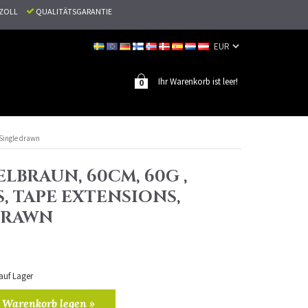
N ZOLL
QUALITÄTSGARANTIE
Ihr Warenkorb ist leer!
0
 Single drawn
LBRAUN, 60CM, 60G ,
, TAPE EXTENSIONS,
DRAWN
 auf Lager
 Warenkorb legen »