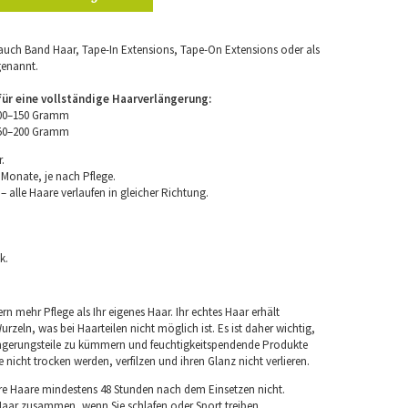
uch Band Haar, Tape-In Extensions, Tape-On Extensions oder als
genannt.
r eine vollständige Haarverlängerung:
100–150 Gramm
150–200 Gramm
.
 Monate, je nach Pflege.
 alle Haare verlaufen in gleicher Richtung.
k.
rn mehr Pflege als Ihr eigenes Haar. Ihr echtes Haar erhält
rzeln, was bei Haarteilen nicht möglich ist. Es ist daher wichtig,
ngerungsteile zu kümmern und feuchtigkeitspendende Produkte
nicht trocken werden, verfilzen und ihren Glanz nicht verlieren.
re Haare mindestens 48 Stunden nach dem Einsetzen nicht.
 Haar zusammen, wenn Sie schlafen oder Sport treiben.