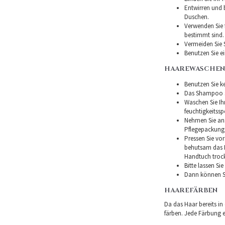
Entwirren und
Duschen.
Verwenden Sie f
bestimmt sind.
Vermeiden Sie 
Benutzen Sie e
HAAREWASCHEN
Benutzen Sie ke
Das Shampoo so
Waschen Sie I
feuchtigkeitss
Nehmen Sie ans
Pflegepackung
Pressen Sie vor
behutsam das H
Handtuch troc
Bitte lassen Si
Dann können Si
HAAREFÄRBEN
Da das Haar bereits in
färben. Jede Färbung er