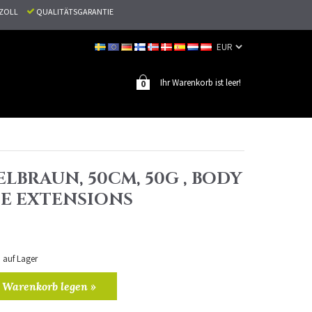
N ZOLL
QUALITÄTSGARANTIE
Ihr Warenkorb ist leer!
0
LBRAUN, 50CM, 50G , BODY
PE EXTENSIONS
n auf Lager
 Warenkorb legen »