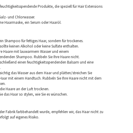
euchtigkeitsspendende Produkte, die speziell für Hair Extensions
Salz- und Chlorwasser.
ine Haarmaske, ein Serum oder Haaröl.
in Shampoo für fettiges Haar, sondern für trockenes.
llte keinen Alkohol oder keine Sulfate enthalten.
hre Haare mit lauwarmem Wasser und einem
pendenden Shampoo. Rubbeln Sie Ihre Haare nicht.
chließend einen feuchtigkeitsspendenden Balsam und eine
.
sichtig das Wasser aus dem Haar und plätten/streichen Sie
aar mit einem Handtuch. Rubbeln Sie Ihre Haare nicht mit dem
ken.
e die Haare an der Luft trocknen.
e das Haar so stylen, wie Sie es wünschen.
 der Fabrik farbbehandelt wurde, empfehlen wir, das Haar nicht zu
folgt auf eigenes Risiko.