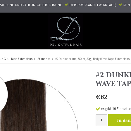
ZAHLUNG UND ZAHLUNG AUF RECHNUNG
EXPRESSVERSAND (1 WERKTAGE)
KEI
RUNG
Tape Extensions
Standard
#2 Dunkelbraun, 50cm, 50g , Body Wave Tape Extensions
#2 DUNKE
WAVE TA
€62
es gibt 10 Einheite
In den