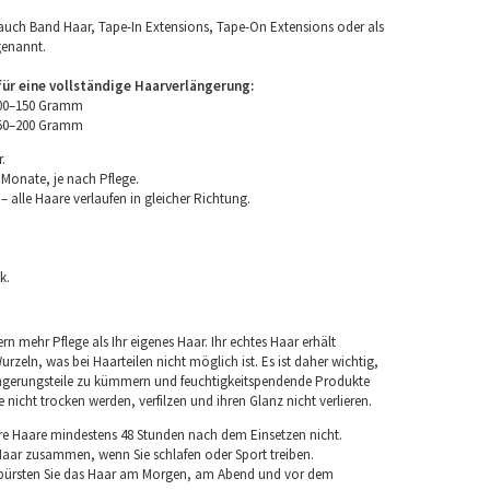
uch Band Haar, Tape-In Extensions, Tape-On Extensions oder als
genannt.
r eine vollständige Haarverlängerung:
100–150 Gramm
150–200 Gramm
.
 Monate, je nach Pflege.
 alle Haare verlaufen in gleicher Richtung.
k.
rn mehr Pflege als Ihr eigenes Haar. Ihr echtes Haar erhält
rzeln, was bei Haarteilen nicht möglich ist. Es ist daher wichtig,
ngerungsteile zu kümmern und feuchtigkeitspendende Produkte
nicht trocken werden, verfilzen und ihren Glanz nicht verlieren.
re Haare mindestens 48 Stunden nach dem Einsetzen nicht.
 Haar zusammen, wenn Sie schlafen oder Sport treiben.
 bürsten Sie das Haar am Morgen, am Abend und vor dem