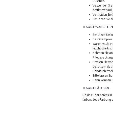
Duschen.
Verwenden Sie f
bestimmt sind.
Vermeiden Sie 
Benutzen Sie e
HAAREWASCHEN
Benutzen Sie ke
Das Shampoo so
Waschen Sie I
feuchtigkeitss
Nehmen Sie ans
Pflegepackung
Pressen Sie vor
behutsam das H
Handtuch troc
Bitte lassen Si
Dann können Si
HAAREFÄRBEN
Da das Haar bereits in
färben. Jede Färbung er