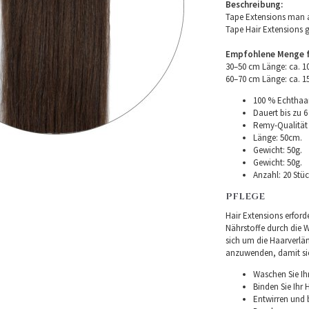
Beschreibung:
Tape Extensions man a
Tape Hair Extensions 
Empfohlene Menge fü
30–50 cm Länge: ca. 
60–70 cm Länge: ca. 
100 % Echthaar
Dauert bis zu 6
Remy-Qualität –
Länge: 50cm.
Gewicht: 50g.
Gewicht: 50g.
Anzahl: 20 Stüc
PFLEGE
Hair Extensions erforde
Nährstoffe durch die Wu
sich um die Haarverlä
anzuwenden, damit sie 
Waschen Sie Ih
Binden Sie Ihr
Entwirren und