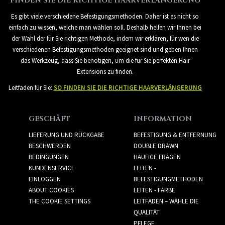
FINDEN SIE DIE RICHTIGE HAARVERLÄNGERUNG
Es gibt viele verschiedene Befestigungsmethoden. Daher ist es nicht so
einfach zu wissen, welche man wählen soll. Deshalb helfen wir Ihnen bei
der Wahl der für Sie richtigen Methode, indem wir erklären, für wen die
verschiedenen Befestigungsmethoden geeignet sind und geben Ihnen
das Werkzeug, dass Sie benötigen, um die für Sie perfekten Hair
Extensions zu finden.
Leitfaden für Sie:
SO FINDEN SIE DIE RICHTIGE HAARVERLÄNGERUNG
GESCHÄFT
INFORMATION
LIEFERUNG UND RÜCKGABE
BEFESTIGUNG & ENTFERNUNG
BESCHWERDEN
DOUBLE DRAWN
BEDINGUNGEN
HÄUFIGE FRAGEN
KUNDENSERVICE
LEITEN -
EINLOGGEN
BEFESTIGUNGMETHODEN
ABOUT COOKIES
LEITEN - FARBE
THE COOKIE SETTINGS
LEITFADEN – WÄHLE DIE
QUALITÄT
PFLEGE