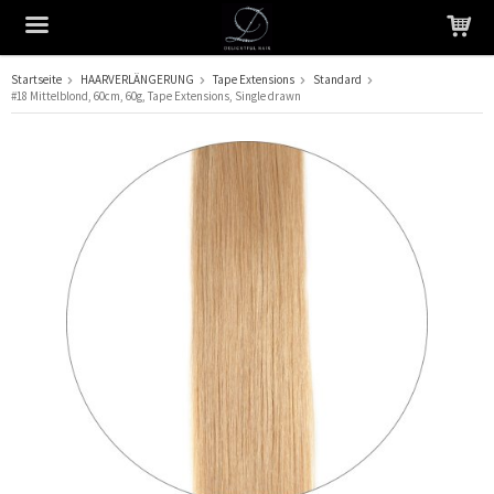
Startseite
HAARVERLÄNGERUNG
Tape Extensions
Standard
#18 Mittelblond, 60cm, 60g, Tape Extensions, Single drawn
Das Produkt wurde in Ihren Warenkorb gelegt