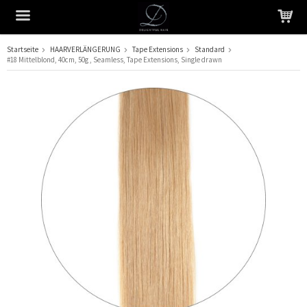
Startseite
HAARVERLÄNGERUNG
Tape Extensions
Standard
#18 Mittelblond, 40cm, 50g , Seamless, Tape Extensions, Single drawn
Das Produkt wurde in Ihren Warenkorb gelegt